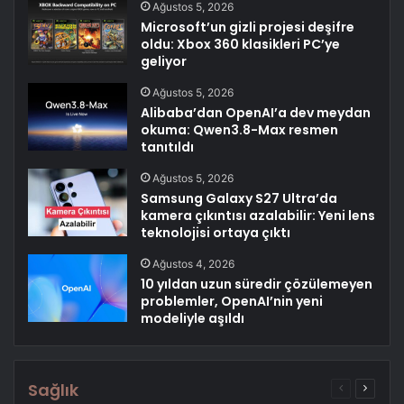
Ağustos 5, 2026
Microsoft’un gizli projesi deşifre
oldu: Xbox 360 klasikleri PC’ye
geliyor
Ağustos 5, 2026
Alibaba’dan OpenAI’a dev meydan
okuma: Qwen3.8-Max resmen
tanıtıldı
Ağustos 5, 2026
Samsung Galaxy S27 Ultra’da
kamera çıkıntısı azalabilir: Yeni lens
teknolojisi ortaya çıktı
Ağustos 4, 2026
10 yıldan uzun süredir çözülemeyen
problemler, OpenAI’nin yeni
modeliyle aşıldı
Sağlık
Önceki
Sonrak