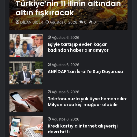
Türkiye’nin 11 ilinin altından
altın fışkıracak
DİLAN BİÇER
Ağustos 6, 2026
0
0
Ağustos 6, 2026
Eşiyle tartışıp evden kaçan
kadından haber alınamıyor
Ağustos 6, 2026
ANFİDAP’tan İsrail’e Suç Duyurusu
Ağustos 6, 2026
Telefonunuzla yüklüyse hemen silin:
Milyonlarca kişi mağdur olabilir
Ağustos 6, 2026
Kredi kartıyla internet alışverişi
devri bitti