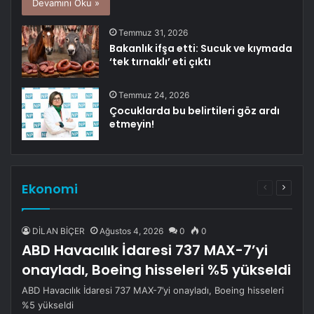
Devamını Oku »
Temmuz 31, 2026
Bakanlık ifşa etti: Sucuk ve kıymada
‘tek tırnaklı’ eti çıktı
Temmuz 24, 2026
Çocuklarda bu belirtileri göz ardı
etmeyin!
Ekonomi
Önceki
Sonrak
sayfa
sayfa
DİLAN BİÇER
Ağustos 4, 2026
0
0
ABD Havacılık İdaresi 737 MAX-7’yi
onayladı, Boeing hisseleri %5 yükseldi
ABD Havacılık İdaresi 737 MAX-7’yi onayladı, Boeing hisseleri
%5 yükseldi