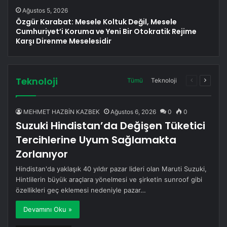
Ağustos 5, 2026
Özgür Karabat: Mesele Koltuk Değil, Mesele
Cumhuriyet’i Koruma ve Yeni Bir Otokratik Rejime
Karşı Direnme Meselesidir
Teknoloji
Önceki
Sonrak
Tümü
Teknoloji
sayfa
sayfa
MEHMET HAZBİN KAZBEK
Ağustos 6, 2026
0
0
Suzuki Hindistan’da Değişen Tüketici
Tercihlerine Uyum Sağlamakta
Zorlanıyor
Hindistan'da yaklaşık 40 yıldır pazar lideri olan Maruti Suzuki,
Hintlilerin büyük araçlara yönelmesi ve şirketin sunroof gibi
özellikleri geç eklemesi nedeniyle pazar…
Devamını Oku »