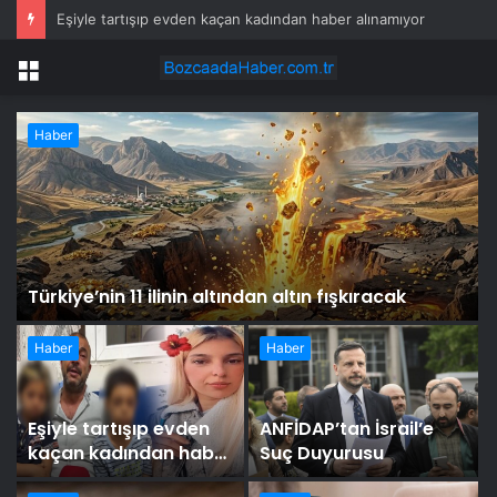
Eşiyle tartışıp evden kaçan kadından haber alınamıyor
Menü
Haber
Türkiye’nin 11 ilinin altından altın fışkıracak
Haber
Haber
Eşiyle tartışıp evden
ANFİDAP’tan İsrail’e
kaçan kadından haber
Suç Duyurusu
alınamıyor