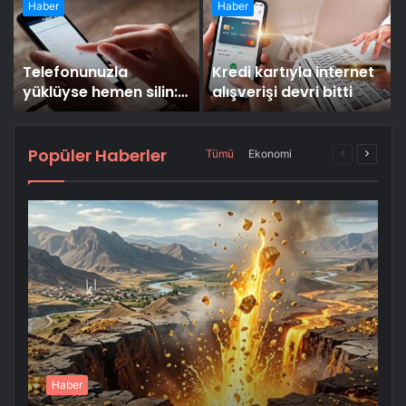
Haber
Haber
Telefonunuzla
Kredi kartıyla internet
yüklüyse hemen silin:
alışverişi devri bitti
Milyonlarca kişi
mağdur olabilir
Popüler Haberler
Önceki
Sonrak
Tümü
Ekonomi
sayfa
sayfa
More
Haber