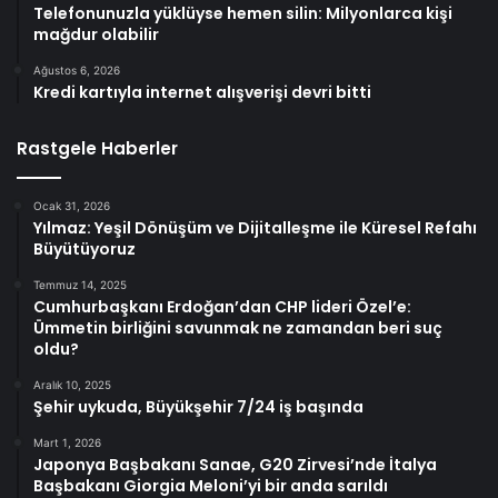
Telefonunuzla yüklüyse hemen silin: Milyonlarca kişi
mağdur olabilir
Ağustos 6, 2026
Kredi kartıyla internet alışverişi devri bitti
Rastgele Haberler
Ocak 31, 2026
Yılmaz: Yeşil Dönüşüm ve Dijitalleşme ile Küresel Refahı
Büyütüyoruz
Temmuz 14, 2025
Cumhurbaşkanı Erdoğan’dan CHP lideri Özel’e:
Ümmetin birliğini savunmak ne zamandan beri suç
oldu?
Aralık 10, 2025
Şehir uykuda, Büyükşehir 7/24 iş başında
Mart 1, 2026
Japonya Başbakanı Sanae, G20 Zirvesi’nde İtalya
Başbakanı Giorgia Meloni’yi bir anda sarıldı