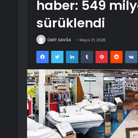
haber: 549 mily
sürüklendi
ÜMİT SAVĞA
Mayıs 21, 2026
Facebook
Twitter
LinkedIn
Tumblr
Pinterest
Reddit