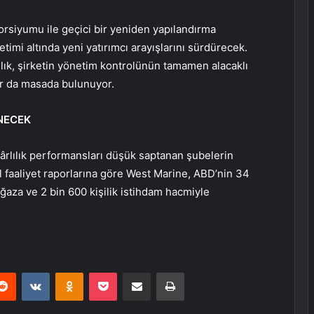
rsiyumu ile geçici bir yeniden yapılandırma
mi altında yeni yatırımcı arayışlarını sürdürecek.
lık, şirketin yönetim kontrolünün tamamen alacaklı
lar da masada bulunuyor.
ENECEK
kârlılık performansları düşük saptanan şubelerin
l faaliyet raporlarına göre West Marine, ABD’nin 34
ğaza ve 2 bin 600 kişilik istihdam hacmiyle
erest
Reddit
VKontakte
Odnoklassniki
Pocket
E-Posta ile paylaş
Yazdır