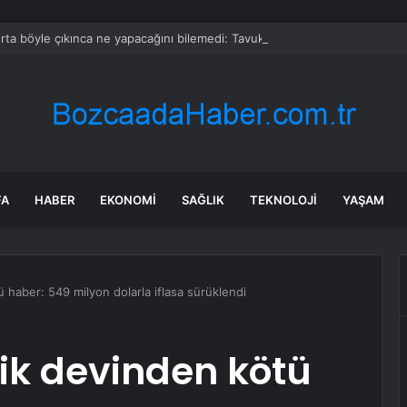
ta böyle çıkınca ne yapacağını bilemedi: Tavuklarını hasta sandı ama seb
FA
HABER
EKONOMI
SAĞLIK
TEKNOLOJI
YAŞAM
tü haber: 549 milyon dolarla iflasa sürüklendi
ilik devinden kötü