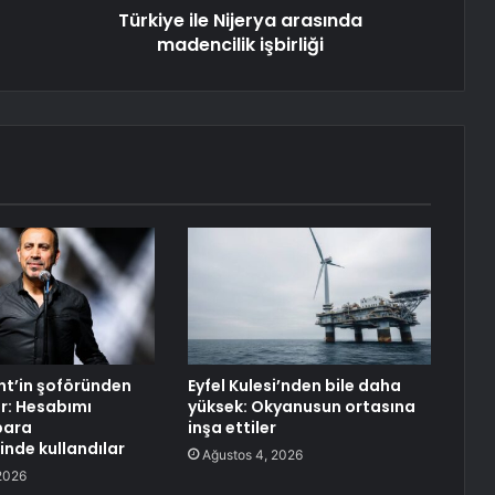
Türkiye ile Nijerya arasında
madencilik işbirliği
nt’in şoföründen
Eyfel Kulesi’nden bile daha
ar: Hesabımı
yüksek: Okyanusun ortasına
para
inşa ettiler
inde kullandılar
Ağustos 4, 2026
2026