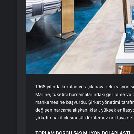
1968 yılında kurulan ve açık hava rekreasyon s
Marine, tüketici harcamalarındaki gerileme ve 
mahkemesine başvurdu. Şirket yönetimi tarafı
değişen harcama alışkanlıkları, yüksek enflasy
şirketin nakit akışını sürdürülemez noktaya getir
TOPLAM BORCU 549 MİLYON DOLARI AŞTI