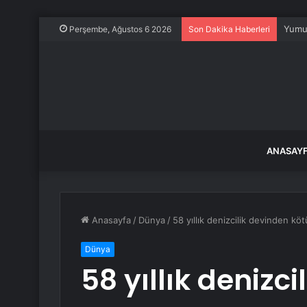
Yumur
Perşembe, Ağustos 6 2026
Son Dakika Haberleri
ANASAY
Anasayfa
/
Dünya
/
58 yıllık denizcilik devinden kö
Dünya
58 yıllık denizc