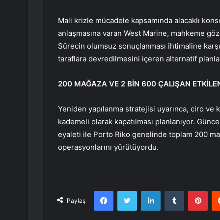
Mali krizle mücadele kapsamında alacaklı konso
anlaşmasına varan West Marine, mahkeme gözeti
Sürecin olumsuz sonuçlanması ihtimaline karşı
taraflara devredilmesini içeren alternatif plan
200 MAĞAZA VE 2 BİN 600 ÇALIŞAN ETKİL
Yeniden yapılanma stratejisi uyarınca, ciro ve 
kademeli olarak kapatılması planlanıyor. Günce
eyaleti ile Porto Riko genelinde toplam 200 ma
operasyonlarını yürütüyordu.
Facebook
Twitter
LinkedIn
Tumblr
Pint
Paylaş