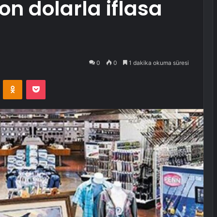
on dolarla iflasa
0
0
1 dakika okuma süresi
VKontakte
Odnoklassniki
Pocket