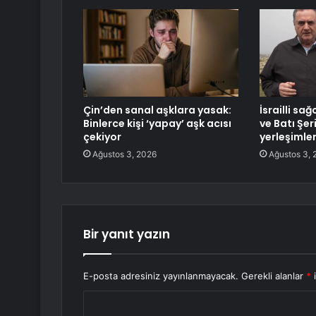
Çin’den sanal aşklara yasak:
İsrailli sa
Binlerce kişi ‘yapay’ aşk acısı
ve Batı Şeri
çekiyor
yerleşimle
Ağustos 3, 2026
Ağustos 3, 
Bir yanıt yazın
E-posta adresiniz yayınlanmayacak.
Gerekli alanlar
*
i
Y