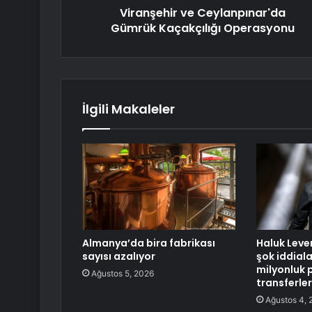
Viranşehir ve Ceylanpınar'da
Gümrük Kaçakçılığı Operasyonu
İlgili Makaleler
Almanya’da bira fabrikası
Haluk Leve
sayısı azalıyor
şok iddial
milyonluk 
Ağustos 5, 2026
transferler
Ağustos 4, 