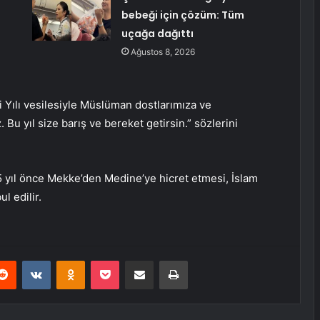
bebeği için çözüm: Tüm
uçağa dağıttı
Ağustos 8, 2026
ni Yılı vesilesiyle Müslüman dostlarımıza ve
Bu yıl size barış ve bereket getirsin.” sözlerini
ıl önce Mekke’den Medine’ye hicret etmesi, İslam
l edilir.
erest
Reddit
VKontakte
Odnoklassniki
Pocket
E-Posta ile paylaş
Yazdır