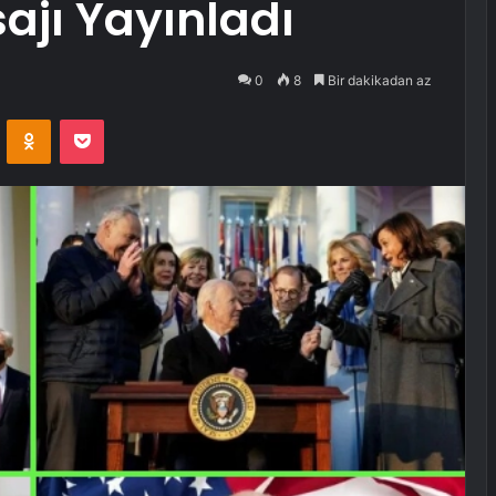
ajı Yayınladı
0
8
Bir dakikadan az
VKontakte
Odnoklassniki
Pocket