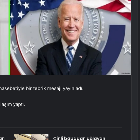
asebetiyle bir tebrik mesajı yayınladı.
laşım yaptı.
an
Çinli babadan ağlayan