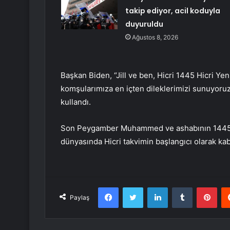
takip ediyor, acil koduyla
duyuruldu
Ağustos 8, 2026
Başkan Biden, “Jill ve ben, Hicri 1445 Hicri Ye
komşularımıza en içten dileklerimizi sunuyoruz. 
kullandı.
Son Peygamber Muhammed ve ashabının 1445 y
dünyasında Hicri takvimin başlangıcı olarak kabu
Facebook
Twitter
LinkedIn
Tumblr
Pint
Paylaş