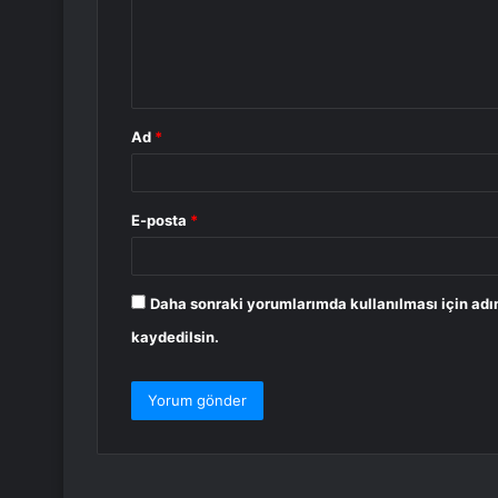
u
m
*
Ad
*
E-posta
*
Daha sonraki yorumlarımda kullanılması için adı
kaydedilsin.