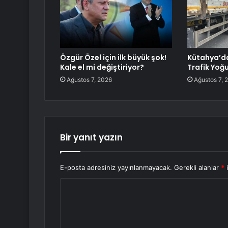
Özgür Özel için ilk büyük şok!
Kütahya’d
Kale el mi değiştiriyor?
Trafik Yoğ
Ağustos 7, 2026
Ağustos 7, 
Bir yanıt yazın
E-posta adresiniz yayınlanmayacak.
Gerekli alanlar
*
i
Y
o
r