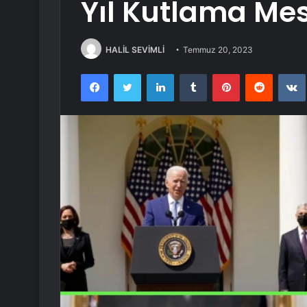
Yıl Kutlama Mes
HALİL SEVİMLİ
Temmuz 20, 2023
Facebook
Twitter
LinkedIn
Tumblr
Pinterest
Reddit