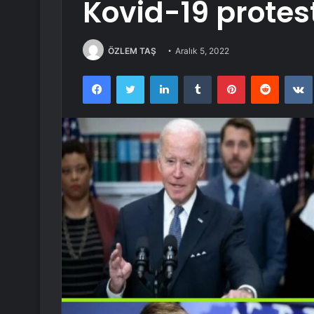
Kovid-19 protes
ÖZLEM TAŞ
Aralık 5, 2022
Facebook
Twitter
LinkedIn
Tumblr
Pinterest
Reddit