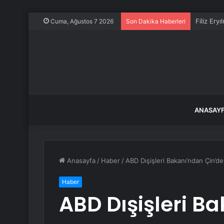
Filiz Ery
Cuma, Ağustos 7 2026
Son Dakika Haberleri
ANASAY
Anasayfa
/
Haber
/
ABD Dışişleri Bakanı’ndan Çin’d
Haber
ABD Dışişleri B