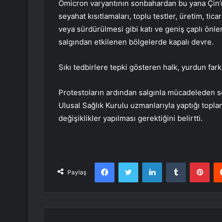
Omicron varyantının sonbahardan bu yana Çin’d
seyahat kısıtlamaları, toplu testler, üretim, tica
veya sürdürülmesi gibi katı ve geniş çaplı önleml
salgından etkilenen bölgelerde kapalı devre.
Sıkı tedbirlere tepki gösteren halk, yurdun fark
Protestoların ardından salgınla mücadeleden s
Ulusal Sağlık Kurulu uzmanlarıyla yaptığı toplan
değişiklikler yapılması gerektiğini belirtti.
Facebook
Twitter
LinkedIn
Tumblr
Pint
Paylaş