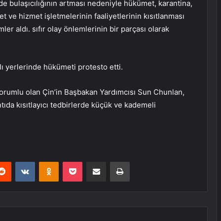
e bulaşıcılığının artması nedeniyle hükümet, karantina,
ret ve hizmet işletmelerinin faaliyetlerinin kısıtlanması
er aldı. sıfır olay önlemlerinin bir parçası olarak
lı yerlerinde hükümeti protesto etti.
orumlu olan Çin’in Başbakan Yardımcısı Sun Chunlan,
tıda kısıtlayıcı tedbirlerde küçük ve kademeli
erest
Reddit
VKontakte
Odnoklassniki
Pocket
E-Posta ile paylaş
Yazdır