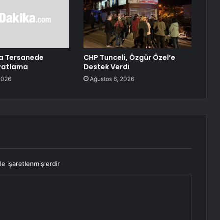
ta Tersanede
CHP Tunceli, Özgür Özel’e
 Patlama
Destek Verdi
2026
Ağustos 6, 2026
le işaretlenmişlerdir