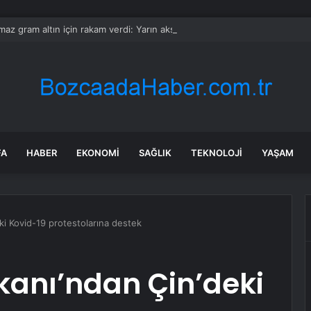
ılmaz gram altın için rakam verdi: Yarın akşama işaret etti
FA
HABER
EKONOMI
SAĞLIK
TEKNOLOJI
YAŞAM
eki Kovid-19 protestolarına destek
akanı’ndan Çin’deki