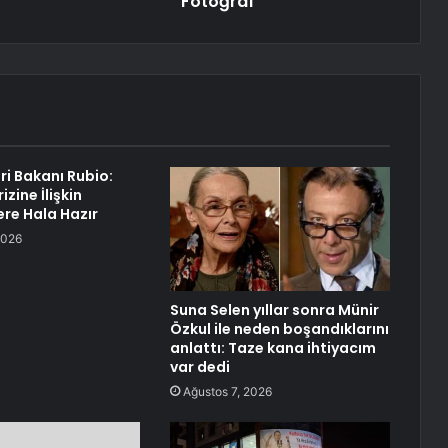
Fotoğraf
ri Bakanı Rubio:
izine İlişkin
re Hala Hazır
2026
Suna Selen yıllar sonra Münir
Özkul ile neden boşandıklarını
anlattı: Taze kana ihtiyacım
var dedi
Ağustos 7, 2026