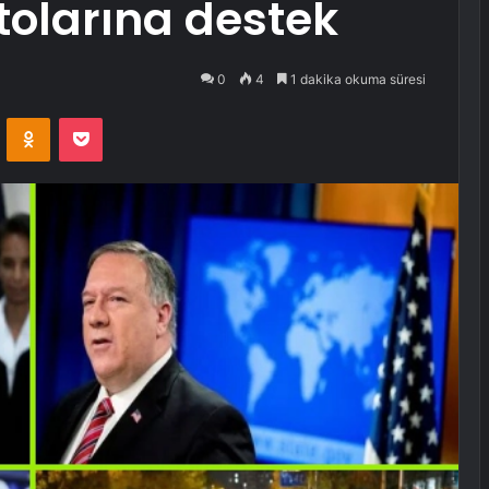
tolarına destek
0
4
1 dakika okuma süresi
VKontakte
Odnoklassniki
Pocket