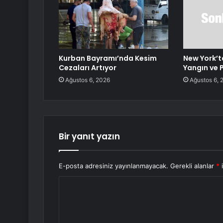
Kurban Bayramı’nda Kesim
New York’
Cezaları Artıyor
Yangın ve
Ağustos 6, 2026
Ağustos 6, 
Bir yanıt yazın
E-posta adresiniz yayınlanmayacak.
Gerekli alanlar
*
i
Y
o
r