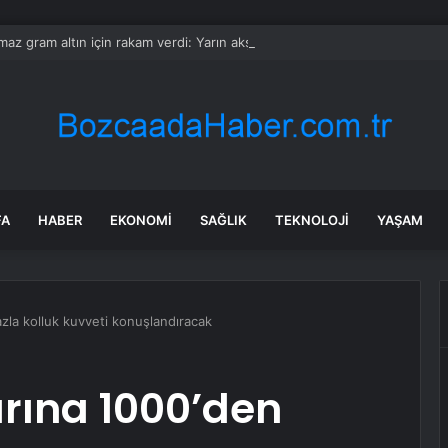
ılmaz gram altın için rakam verdi: Yarın akşama işaret etti
FA
HABER
EKONOMI
SAĞLIK
TEKNOLOJI
YAŞAM
azla kolluk kuvveti konuşlandıracak
ırına 1000’den