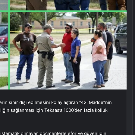
in sınır dışı edilmesini kolaylaştıran “42. Madde”nin
iğin sağlanması için Teksas’a 1000’den fazla kolluk
 sistematik olmayan göçmenlerle efor ve güvenliğin