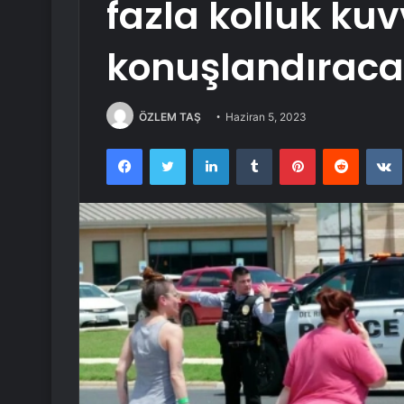
fazla kolluk kuv
konuşlandırac
ÖZLEM TAŞ
Haziran 5, 2023
Facebook
Twitter
LinkedIn
Tumblr
Pinterest
Reddit