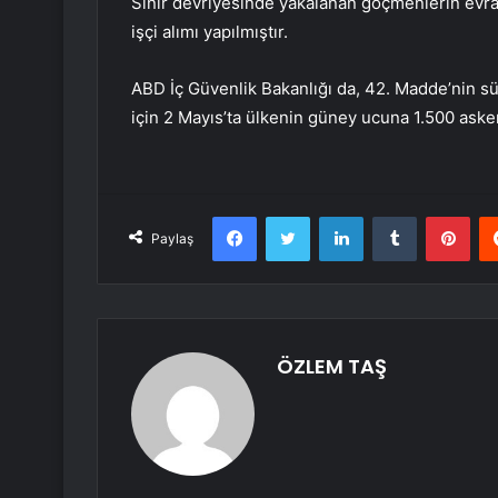
Sınır devriyesinde yakalanan göçmenlerin evrak
işçi alımı yapılmıştır.
ABD İç Güvenlik Bakanlığı da, 42. Madde’nin s
için 2 Mayıs’ta ülkenin güney ucuna 1.500 aske
Facebook
Twitter
LinkedIn
Tumblr
Pint
Paylaş
ÖZLEM TAŞ