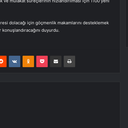
 ve mülakat süreçlerinin hızlandırılması için 1100 yeni
üresi dolacağı için göçmenlik makamlarını desteklemek
r konuşlandıracağını duyurdu.
erest
Reddit
VKontakte
Odnoklassniki
Pocket
E-Posta ile paylaş
Yazdır