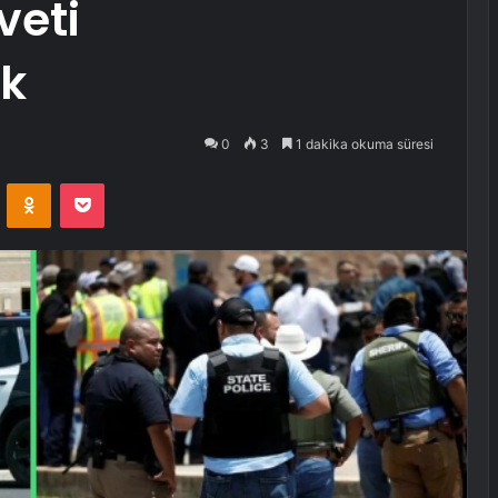
veti
ak
0
3
1 dakika okuma süresi
VKontakte
Odnoklassniki
Pocket