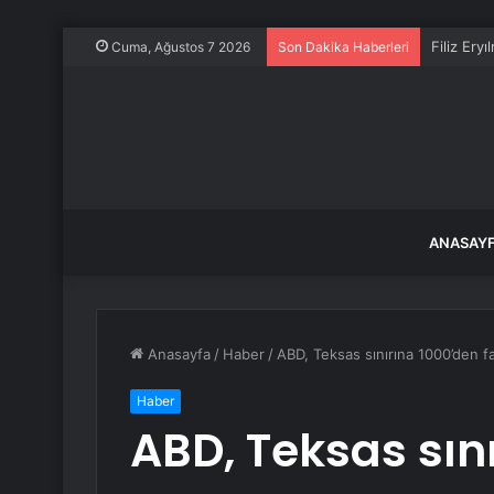
Filiz Ery
Cuma, Ağustos 7 2026
Son Dakika Haberleri
ANASAY
Anasayfa
/
Haber
/
ABD, Teksas sınırına 1000’den f
Haber
ABD, Teksas sın