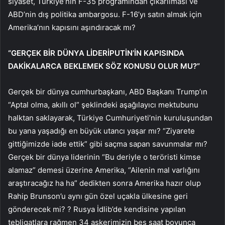
siyaset, Türkiye’nin F-35 programından çıkarılması ve
ABD’nin dış politika ambargosu. F-16’yı satın almak için
Amerika’nın kapısını aşındıracak mı?
“GERÇEK BİR DÜNYA LİDERİPUTİN’İN KAPISINDA
DAKİKALARCA BEKLEMEK SÖZ KONUSU OLUR MU?”
Gerçek bir dünya cumhurbaşkanı, ABD Başkanı Trump’ın
“Aptal olma, akıllı ol” şeklindeki aşağılayıcı mektubunu
halktan saklayarak, Türkiye Cumhuriyeti’nin kuruluşundan
bu yana yaşadığı en büyük utancı yaşar mı? “Ziyarete
gittiğimizde iade ettik” gibi saçma sapan savunmalar mı?
Gerçek bir dünya liderinin “Bu deriyle o teröristi kimse
alamaz” demesi üzerine Amerika, “Ailenin mal varlığını
araştıracağız ha ha” dedikten sonra Amerika hazır olup
Rahip Brunson’u aynı gün özel uçakla ülkesine geri
gönderecek mi? ? Rusya İdlib’de kendisine yapılan
tebligatlara rağmen 34 askerimizin beş saat boyunca