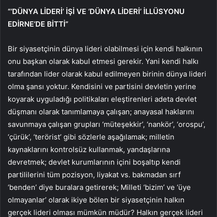
“‘DÜNYA LİDERİ’ İŞİ VE ‘DÜNYA LİDERİ’ İLLÜSYONU
EDİRNE’DE BİTTİ”
Bir siyasetçinin dünya lideri olabilmesi için kendi halkının
onu başkan olarak kabul etmesi gerekir. Yani kendi halkı
tarafından lider olarak kabul edilmeyen birinin dünya lideri
olma şansı yoktur. Kendisini ve partisini devletin yerine
koyarak uyguladığı politikaları eleştirenleri adeta devlet
düşmanı olarak tanımlamaya çalışan; anayasal haklarını
savunmaya çalışan grupları ‘müteşekkir’, ‘nankör’, ‘orospu’,
‘çürük’, ‘terörist’ gibi sözlerle aşağılamak; milletin
kaynaklarını kontrolsüz kullanmak, yandaşlarına
devretmek; devlet kurumlarının içini boşaltıp kendi
partililerini tüm pozisyon, liyakat vs. bakmadan sırf
‘benden’ diye buralara getirerek; Milleti ‘bizim’ ve ‘üye
olmayanlar’ olarak ikiye bölen bir siyasetçinin halkın
gerçek lideri olması mümkün müdür? Halkın gerçek lideri