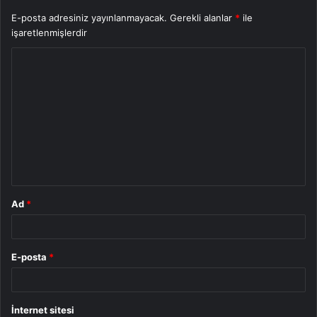
E-posta adresiniz yayınlanmayacak.
Gerekli alanlar
*
ile
işaretlenmişlerdir
Y
o
r
u
m
*
Ad
*
E-posta
*
İnternet sitesi