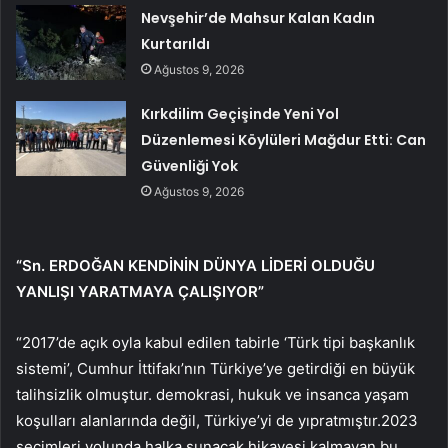
Nevşehir’de Mahsur Kalan Kadın
Kurtarıldı
Ağustos 9, 2026
Kırkdilim Geçişinde Yeni Yol
Düzenlemesi Köylüleri Mağdur Etti: Can
Güvenliği Yok
Ağustos 9, 2026
“Sn. ERDOĞAN KENDİNİN DÜNYA LİDERİ OLDUĞU
YANLIŞI YARATMAYA ÇALIŞIYOR”
“2017’de açık oyla kabul edilen tabirle ‘Türk tipi başkanlık
sistemi’, Cumhur İttifakı’nın Türkiye’ye getirdiği en büyük
talihsizlik olmuştur. demokrasi, hukuk ve insanca yaşam
koşulları alanlarında değil, Türkiye’yi de yıpratmıştır.2023
seçimleri yolunda halka sunacak hikayesi kalmayan bu