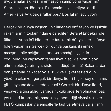
uygulamalarla ülkesini enflasyon şampiyonu yapar mı?
Sonra halkına dönerek ‘Ekonomimiz yükseliyor’ dedi.
Amerika ve Avrupa’da raflar boş.” Boş laf mı söylüyor?
Gerçek bir dünya başkanı, bir ülkedeki enflasyon ve işsizlik
rakamlarının toplamından elde edilen Sefalet Endeksi’nde
ülkesini Arjantin’i bile geride bırakarak dünya lideri, dünya
lideri yapar mı? Gerçek bir dünya başkanı, iki emekli
maaşının bile açlığın sınırına varamadığı, işçilerin
çoğunluğunu kapsayan taban fiyatın açlık sınırının çok
altında olduğu bir fiyat sistemini düşünür mü? Bakanlardan
danışmanlarına kadar yolsuzluk ve rüşvet tezleri gün
yüzüne çıkarken gerçek bir dünya lideri hiçbir şey olmamış
gibi hayatına devam edebilir mi? Gerçek bir dünya lideri,
vesayeti altına aldığı yargıda hukuki giderleri olmayan bazı
yetkilileri kullanarak, sandıkta yenemediği siyasi rakiplerini
FETÖ kumpaslarıyla emsallerle tasfiye etmeye çalışır mı?