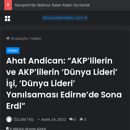
Nevşehir’de Mahsur Kalan Kadın Kurtarıldı
Menü
Anasayfa
/
Haber
Haber
Ahat Andican: “AKP’lilerin
ve AKP’lilerin ‘Dünya Lideri’
İşi, ‘Dünya Lideri’
Yanılsaması Edirne’de Sona
Erdi”
ÖZLEM TAŞ
Aralık 24, 2022
0
3
4 dakika okuma süresi