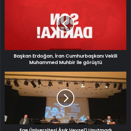
Başkan Erdoğan, İran Cumhurbaşkanı Vekili
Muhammed Muhbir ile görüştü
Ege Üniversitesi Âşık Veysel'i Unutmadı