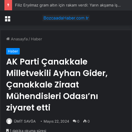
Edirne’de Kamyonet Kaza Yaptı: 2 Yaralı
Menü
Anasayfa
/
Haber
Haber
AK Parti Çanakkale
Milletvekili Ayhan Gider,
Çanakkale Ziraat
Mühendisleri Odası’nı
ziyaret etti
ÜMİT SAVĞA
Mayıs 22, 2024
0
0
1 dakika okuma süresi