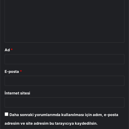
r
u
m
*
Ad
*
E-posta
*
İnternet sitesi
Daha sonraki yorumlarımda kullanılması için adım, e-posta
adresim ve site adresim bu tarayıcıya kaydedilsin.