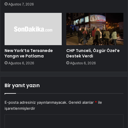
Ağustos 7, 2026
New York’ta Tersanede
CHP Tunceli, Özgür Özel’e
Yangın ve Patlama
Destek Verdi
Ağustos 6, 2026
Ağustos 6, 2026
Bir yanıt yazın
E-posta adresiniz yayınlanmayacak.
Gerekli alanlar
*
ile
işaretlenmişlerdir
Y
o