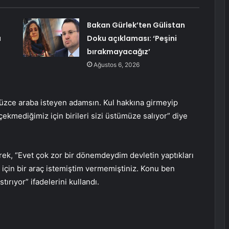
Bakan Gürlek’ten Gülistan
ı
Doku açıklaması: ‘Peşini
bırakmayacağız’
Ağustos 6, 2026
üzce araba isteyen adamsın. Kul hakkına girmeyip
ş çekmediğimiz için birileri sizi üstümüze salıyor” diye
ek, “Evet çok zor bir dönemdeydim devletin yaptıkları
k için bir araç istemiştim vermemiştiniz. Konu ben
ırıyor” ifadelerini kullandı.