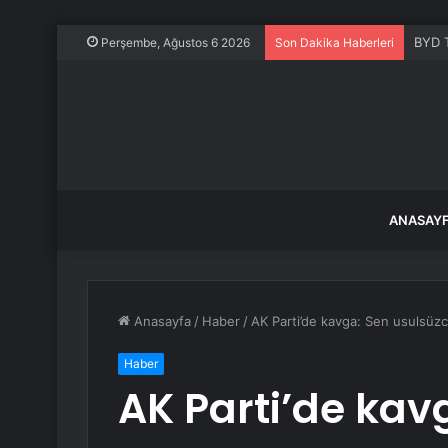
BYD 
Perşembe, Ağustos 6 2026
Son Dakika Haberleri
ANASAY
Anasayfa
/
Haber
/
AK Parti’de kavga: Sen usulsüz
Haber
AK Parti’de kav