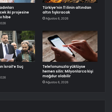
adınları
Türkiye’nin 11 ilinin altından
ek iki projesine
altın fışkıracak
ı hibe
Ağustos 6, 2026
2026
 İsrail’e Suç
Telefonunuzla yüklüyse
hemen silin: Milyonlarca kişi
mağdur olabilir
2026
Ağustos 6, 2026