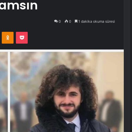
damsın
0
0
1 dakika okuma süresi
VKontakte
Odnoklassniki
Pocket