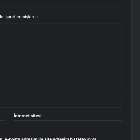
le işaretlenmişlerdir
İnternet sitesi
m, e-posta adresim ve site adresim bu tarayıcıya