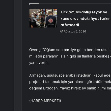
Ticaret Bakanlığı reyon ve
kasa arasındaki fiyat farkın
affetmedi
Ağustos 6, 2026
Övenç, “Oğlum sen partiye gelip benden usuls
milletin paralarını sizin gibi sırtlanlarla peşke
yanıt verdi.
Armağan, usulsüzce araba istediğini kabul eder
projeleri tanıtmak için yarınlarını görüntüleme
değilim Erdoğan. Yavuz hırsız ev sahibini mi bast
(HABER MERKEZİ)