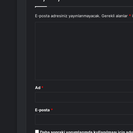
E-posta adresiniz yayınlanmayacak.
Gerekli alanlar
*
i
Y
o
r
u
m
*
Ad
*
E-posta
*
Daha sonraki yorumlarımda kullanılması için adı