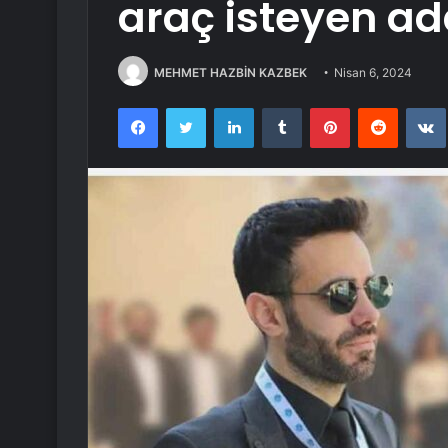
araç isteyen a
MEHMET HAZBİN KAZBEK
Nisan 6, 2024
Facebook
Twitter
LinkedIn
Tumblr
Pinterest
Reddit