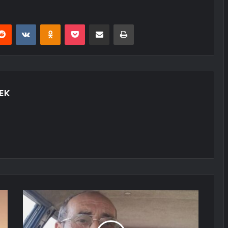
erest
Reddit
VKontakte
Odnoklassniki
Pocket
E-Posta ile paylaş
Yazdır
EK