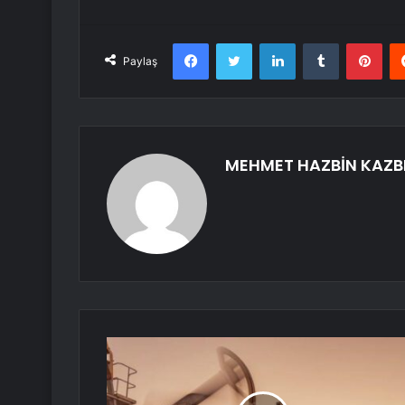
Facebook
Twitter
LinkedIn
Tumblr
Pint
Paylaş
MEHMET HAZBİN KAZB