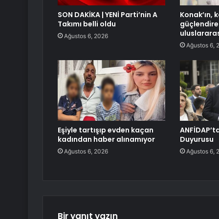
SON DAKİKA | YENİ Parti’nin A
Konak’ın, k
Takımı belli oldu
güçlendirec
uluslararas
Ağustos 6, 2026
Ağustos 6, 
Eşiyle tartışıp evden kaçan
ANFİDAP’tan
kadından haber alınamıyor
Duyurusu
Ağustos 6, 2026
Ağustos 6, 
Bir yanıt yazın