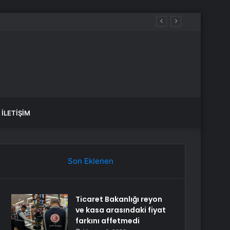
İLETIŞIM
Son Eklenen
Ticaret Bakanlığı reyon
ve kasa arasındaki fiyat
farkını affetmedi