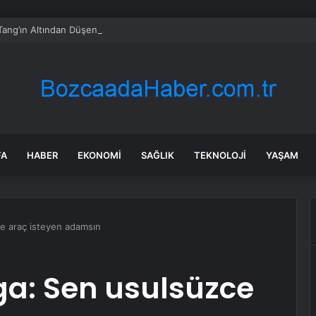
Tang’ın Altından Düşen Parça Sosyal Medyada Gündem Oldu
FA
HABER
EKONOMI
SAĞLIK
TEKNOLOJI
YAŞAM
ce araç isteyen adamsın
ga: Sen usulsüzce