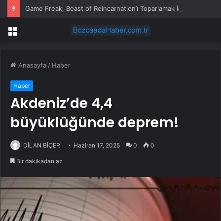
Game Freak, Beast of Reincarnation’ı Toparlamak İçin Kolları Sıvamış
Menü
Anasayfa
/
Haber
Haber
Akdeniz’de 4,4
büyüklüğünde deprem!
DİLAN BİÇER
Haziran 17, 2025
0
0
Bir dakikadan az