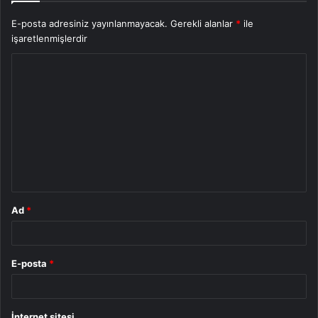
E-posta adresiniz yayınlanmayacak.
Gerekli alanlar
*
ile
işaretlenmişlerdir
Y
o
r
u
m
*
Ad
*
E-posta
*
İnternet sitesi