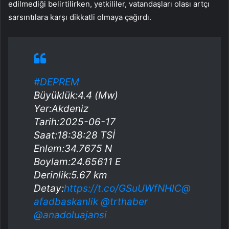
edilmediği belirtilirken, yetkililer, vatandaşları olası artçı
sarsıntılara karşı dikkatli olmaya çağırdı.
#DEPREM
Büyüklük:4.4 (Mw)
Yer:Akdeniz
Tarih:2025-06-17
Saat:18:38:28 TSİ
Enlem:34.7675 N
Boylam:24.65611 E
Derinlik:5.67 km
Detay:
https://t.co/GSuUWfNHIC
@
afadbaskanlik
@trthaber
@anadoluajansi