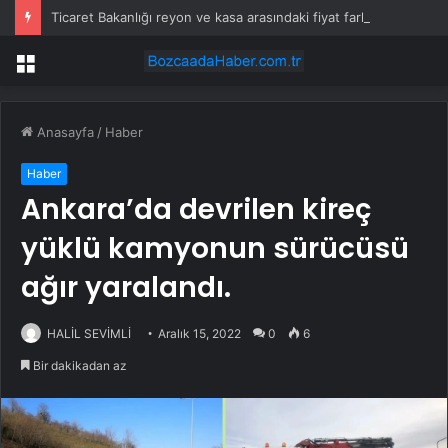
Ticaret Bakanlığı reyon ve kasa arasındaki fiyat farkını affetmedi
Menü
Anasayfa
/
Haber
Haber
Ankara’da devrilen kireç
yüklü kamyonun sürücüsü
ağır yaralandı.
HALİL SEVİMLİ
Aralık 15, 2022
0
6
Bir dakikadan az