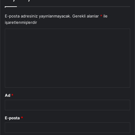
E-posta adresiniz yayınlanmayacak.
Gerekli alanlar
*
ile
işaretlenmişlerdir
Y
o
r
u
m
*
Ad
*
E-posta
*