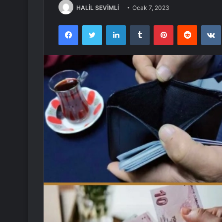
HALİL SEVİMLİ
Ocak 7, 2023
Facebook
Twitter
LinkedIn
Tumblr
Pinterest
Reddit