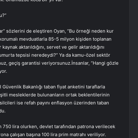
u?”
r” sözlerini de eleştiren Oyan, “Bu örneği neden kur
korumalı mevduatlarla 85-5 milyon kişiden toplanan
kaynak aktarıldığını, servet ve gelir aktarıldığını
umurta tepsisi neredeydi?” Ya da kamu-özel sektör
nuz, geçiş garantisi veriyorsunuz.İnsanlar, “Hangi gözle
yor.
Güvenlik Bakanlığı taban fiyat anketini taraflarla
itli mesleklerde bulunanların ortak beklentilerinin
msilcileri ise refah payını enflasyon üzerinden taban
du.
n 750 lira olurken, devlet tarafından patrona verilecek
a çalışan başına 100 lira prim matrahı veriliyor.