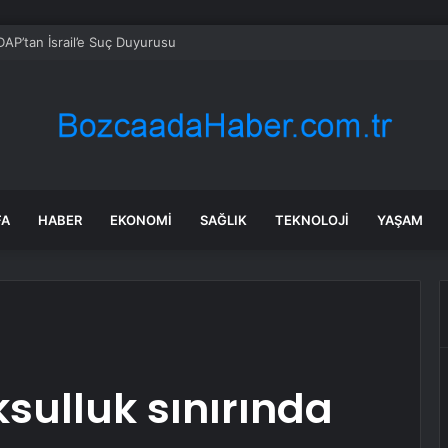
AP’tan İsrail’e Suç Duyurusu
FA
HABER
EKONOMI
SAĞLIK
TEKNOLOJI
YAŞAM
ksulluk sınırında