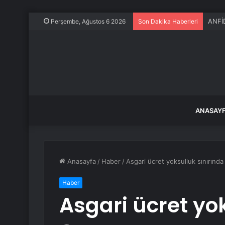
ANFİD
Perşembe, Ağustos 6 2026
Son Dakika Haberleri
ANASAY
Anasayfa
/
Haber
/
Asgari ücret yoksulluk sınırında
Haber
Asgari ücret yo