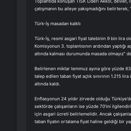
Toplantıda konuşan TİSK Lideri Akkol, devlet, 
çatışmanın bu aileye yakışmadığını belirterek, “
Türk-İş masadan kalktı
Türk-İş, resmi asgari fiyat talebinin 9 bin lira
Komisyonun 3. toplantısının ardından yaptığı aç
altında kalması durumunda masada olmayız” de
Belirlenen miktar temmuz ayına göre yüzde 63,
talep edilen taban fiyat açlık sınırının 1.215 l
altında kaldı.
Enflasyonun 24 yıldır zirvede olduğu Türkiye’de
sektörde çalışanların ise yüzde 70’ini ilgilendir
için asgari ücreti belirlemelidir. Ancak çalışanl
taban fiyatın ortalama fiyat haline geldiği bir ya