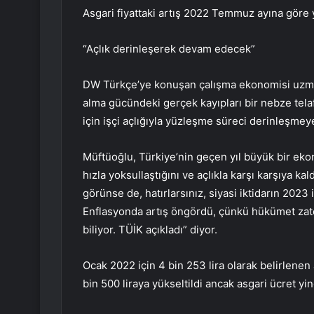
Asgari fiyattaki artış 2022 Temmuz ayına göre
“Açlık derinleşerek devam edecek”
DW Türkçe’ye konuşan çalışma ekonomisi uzman
alma gücündeki gerçek kayıpları bir nebze tela
için işçi açlığıyla yüzleşme süreci derinleşme
Müftüoğlu, Türkiye’nin geçen yıl büyük bir ek
hızla yoksullaştığını ve açlıkla karşı karşıya kal
görünse de, hatırlarsınız, siyasi iktidarın 202
Enflasyonda artış öngördü, çünkü hükümet zat
biliyor. TÜİK açıkladı” diyor.
Ocak 2022 için 4 bin 253 lira olarak belirlenen
bin 500 liraya yükseltildi ancak asgari ücret yine