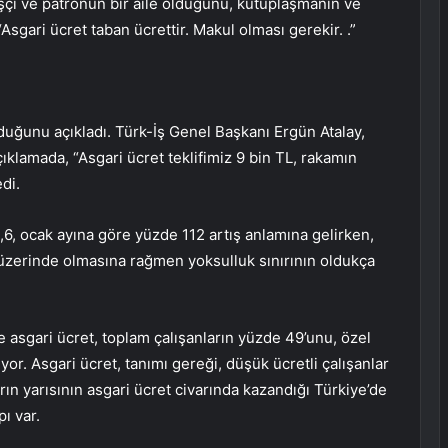
işçi ve patronun bir aile olduğunu, kutuplaşmanın ve
Asgari ücret taban ücrettir. Makul olması gerekir. .”
 olduğunu açıkladı. Türk-İş Genel Başkanı Ergün Atalay,
ıklamada, “Asgari ücret teklifimiz 9 bin TL, rakamın
di.
6, ocak ayına göre yüzde 112 artış anlamına gelirken,
ira üzerinde olmasına rağmen yoksulluk sınırının oldukça
 asgari ücret, toplam çalışanların yüzde 49’unu, özel
iyor. Asgari ücret, tanımı gereği, düşük ücretli çalışanlar
arın yarısının asgari ücret civarında kazandığı Türkiye’de
pı var.