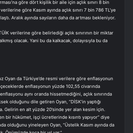
ası’na göre dört kişilik bir aile için açlık sınırı 8 bin
ş verilerine göre Kasım ayında açlık sınırı 7 bin 786 TL’ye
laştı. Aralık ayında sayıların daha da artması bekleniyor.
İK verilerine göre belirlediği açlık sınırının bir miktar
lkmış olacak. Yani bu da kalkacak, dolayısıyla bu da
z Oyan da Türkiye’de resmi verilere göre enflasyonun
 içeceklerde enflasyonun yüzde 102,55 civarında
nflasyonu aynı oranda hissetmediğini, açlık sınırında
sek olduğunu dile getiren Oyan, “DİSK’in yaptığı
 Gelirin en alt yüzde 20’sinde yer alan kesim için.
 bir hükümet, işçi ücretlerinde kısıntı yapıyor” diye
arında olduğunu yineleyen Oyan, “Üstelik Kasım ayında da
dık. Önümüzde koca bir yıl var.”