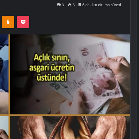
0
6
6 dakika okuma süresi
VKontakte
Odnoklassniki
Pocket