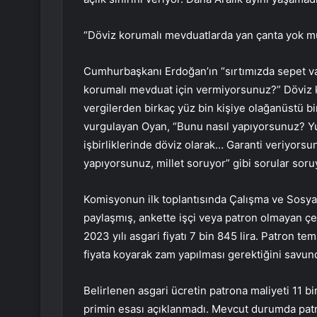
“Döviz korumalı mevduatlarda yan çanta yok m
Cumhurbaşkanı Erdoğan’ın “sırtımızda sepet va
korumalı mevduat için vermiyorsunuz?” Döviz 
vergilerden birkaç yüz bin kişiye olağanüstü bir 
vurgulayan Oyan, “Bunu nasıl yapıyorsunuz? Y
işbirliklerinde döviz olarak… Garanti veriyorsu
yapıyorsunuz, millet soruyor” gibi sorular soru
Komisyonun ilk toplantısında Çalışma ve Sosyal 
paylaşmış, ankette işçi veya patron olmayan çeş
2023 yılı asgari fiyatı 7 bin 845 lira. Patron te
fiyata koyarak zam yapılması gerektiğini savun
Belirlenen asgari ücretin patrona maliyeti 11 bi
primin esası açıklanmadı. Mevcut durumda patron