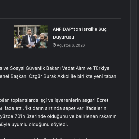
ANFİDAP’tan İsrail’e Suç
Duyurusu
Ağustos 6, 2026
 ve Sosyal Güvenlik Bakanı Vedat Alım ve Türkiye
el Başkanı Özgür Burak Akkol ile birlikte yeni taban
an toplantılarda işçi ve işverenlerin asgari ücret
fade etti. ‘İktidarın sırtında sepet var’ ifadelerini
ın yüzde 70’in üzerinde olduğunu ve belirlenen rakamın
müyle uyumlu olduğunu söyledi.