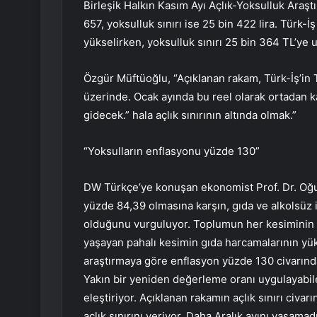
Birleşik Halkın Kasım Ayı Açlık-Yoksulluk Araştırm
657, yoksulluk sınırı ise 25 bin 422 lira. Türk-İ
yükselirken, yoksulluk sınırı 25 bin 364 TL’ye u
Özgür Müftüoğlu, “Açıklanan rakam, Türk-İş’in TÜ
üzerinde. Ocak ayında bu reel olarak ortadan ka
gidecek.” hala açlık sınırının altında olmak.”
“Yoksulların enflasyonu yüzde 130”
DW Türkçe’ye konuşan ekonomist Prof. Dr. Oğu
yüzde 84,39 olmasına karşın, gıda ve alkolsüz
olduğunu vurguluyor. Toplumun her kesiminin e
yaşayan pahalı kesimin gıda harcamalarının yük
araştırmaya göre enflasyon yüzde 130 civarında.
Yakın bir yeniden değerleme oranı uygulayabilen
eleştiriyor. Açıklanan rakamın açlık sınırı civ
açlık sınırını veriyor. Daha Aralık ayını yaşama