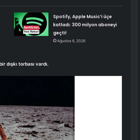
Spotify, Apple Music’i üçe
katladı: 300 milyon aboneyi
geçti!
Ağustos 6, 2026
ir dışkı torbası vardı.