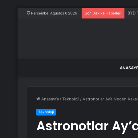
BYD 
Perşembe, Ağustos 6 2026
Son Dakika Haberleri
ANASAY
Anasayfa
/
Teknoloji
/
Astronotlar Ay’a Neden Kakalar
Teknoloji
Astronotlar Ay’