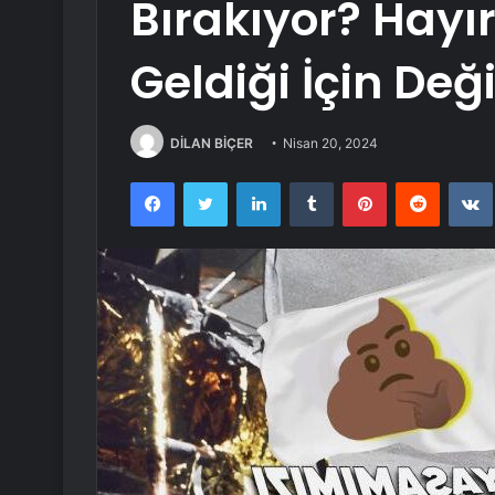
Bırakıyor? Hayır
Geldiği İçin Deği
DİLAN BİÇER
Nisan 20, 2024
Facebook
Twitter
LinkedIn
Tumblr
Pinterest
Reddit