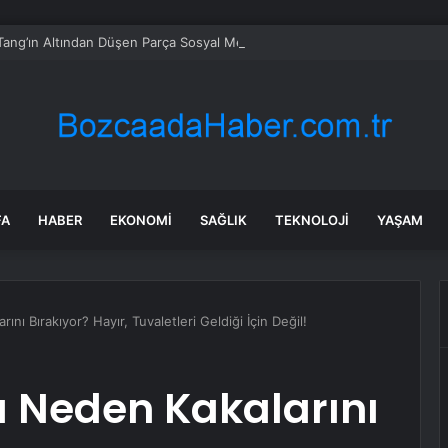
Tang’ın Altından Düşen Parça Sosyal Medyada Gündem Oldu
FA
HABER
EKONOMI
SAĞLIK
TEKNOLOJI
YAŞAM
ını Bırakıyor? Hayır, Tuvaletleri Geldiği İçin Değil!
a Neden Kakalarını