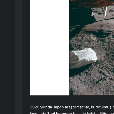
2020 yılında Japon araştırmacılar, kurutulmuş b
kısmında
3 yıl boyunca
hayatta kalabildiğini b