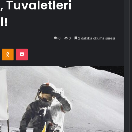
, Tuvaletleri
l!
0
0
2 dakika okuma süresi
VKontakte
Odnoklassniki
Pocket