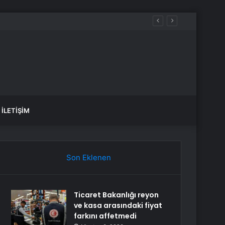
İLETIŞIM
Son Eklenen
Ticaret Bakanlığı reyon
ve kasa arasındaki fiyat
farkını affetmedi