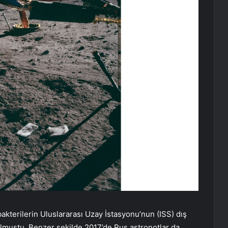
akterilerin Uluslararası Uzay İstasyonu’nun (ISS) dış
ulmuştu. Benzer şekilde 2017’de Rus astronotlar da