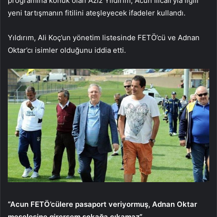
programına konuk olan Aziz Yıldırım, Acun Ilıcalı’yla ilgili
yeni tartışmanın fitilini ateşleyecek ifadeler kullandı.
Yıldırım, Ali Koç’un yönetim listesinde FETÖ’cü ve Adnan
Oktar’cı isimler olduğunu iddia etti.
“Acun FETÖ’cülere pasaport veriyormuş, Adnan Oktar
meselesine girersem sokağa çıkamaz”