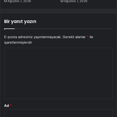
Ağustos 7, 2026
Ağustos 7, 2026
Bir yanıt yazın
E-posta adresiniz yayınlanmayacak.
Gerekli alanlar
*
ile
işaretlenmişlerdir
Y
o
r
u
m
*
Ad
*