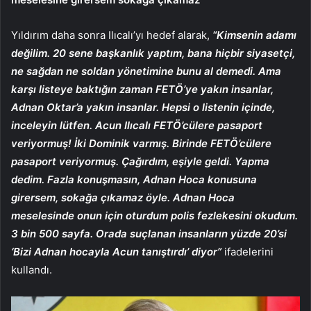
Yıldırım daha sonra Ilıcalı’yı hedef alarak,
“Kimsenin adamı
değilim. 20 sene başkanlık yaptım, bana hiçbir siyasetçi,
ne sağdan ne soldan yönetimine bunu al demedi. Ama
karşı listeye baktığın zaman FETÖ’ye yakın insanlar,
Adnan Oktar’a yakın insanlar. Hepsi o listenin içinde,
inceleyin lütfen. Acun Ilıcalı FETÖ’cülere pasaport
veriyormuş! İki Dominik varmış. Birinde FETÖ’cülere
pasaport veriyormuş. Çağırdım, eşiyle geldi. Yapma
dedim. Fazla konuşmasın, Adnan Hoca konusuna
girersem, sokağa çıkamaz öyle. Adnan Hoca
meselesinde onun için oturdum polis fezlekesini okudum.
3 bin 500 sayfa. Orada suçlanan insanların yüzde 20’si
‘Bizi Adnan hocayla Acun tanıştırdı’ diyor”
ifadelerini
kullandı.