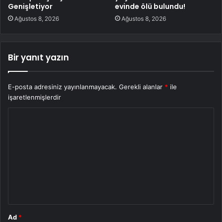
Genişletiyor
evinde ölü bulundu!
Ağustos 8, 2026
Ağustos 8, 2026
Bir yanıt yazın
E-posta adresiniz yayınlanmayacak.
Gerekli alanlar
*
ile
işaretlenmişlerdir
Y
o
r
u
m
*
Ad
*