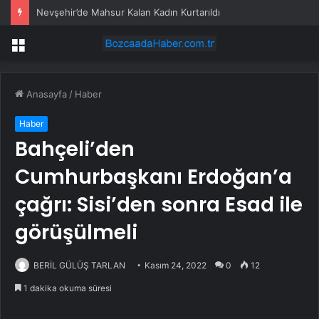
Nevşehir’de Mahsur Kalan Kadın Kurtarıldı
Menü
Anasayfa
/
Haber
Haber
Bahçeli’den
Cumhurbaşkanı Erdoğan’a
çağrı: Sisi’den sonra Esad ile
görüşülmeli
BERİL GÜLÜŞ TARLAN
Kasım 24, 2022
0
12
1 dakika okuma süresi