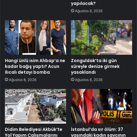
yapılacak?
Ağustos 8, 2026
Hangi ünlü isim Ahbap’a ne
Zonguldak’ta iki gün
kadar bağış yaptı? Acun
süreyle denize girmek
Ilıcalı detayı bomba
yasaklandı
Ağustos 8, 2026
Ağustos 8, 2026
Didim Belediyesi Akbük’te
İstanbul’da sır ölüm: 37
Yol Yapım Çalışmalarını
yaşındaki kadın savcının