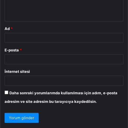
m
*
Ad
*
E-posta
*
İnternet sitesi
Daha sonraki yorumlarımda kullanılması için adım, e-posta
adresim ve site adresim bu tarayıcıya kaydedilsin.