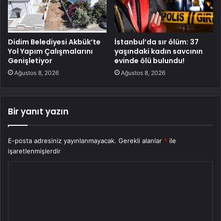
Didim Belediyesi Akbük’te
İstanbul’da sır ölüm: 37
Yol Yapım Çalışmalarını
yaşındaki kadın savcının
Genişletiyor
evinde ölü bulundu!
Ağustos 8, 2026
Ağustos 8, 2026
Bir yanıt yazın
E-posta adresiniz yayınlanmayacak.
Gerekli alanlar
*
ile
işaretlenmişlerdir
Y
o
r
u