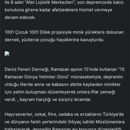
ile 6 adet “Afet Lojistik Merkezleri”, son depremzede kalıcı
konutuna girene kadar afetzedelere hizmet vermeye
devam edecek.
1001 Çocuk 1001 Dilek projesiyle minik yüreklere dokunan
dernek, yüzlerce çocuğu hayallerine kavuşturdu.
Deniz Feneri Derneği, Ramazan ayının 15’inde kutlanan “15
Ramazan Dünya Yetimler Günü” münasebetiyle, depremin
olduğu illerde anne ve babasını afette kaybeden minikler
için yetim buluşması düzenleyerek onlara iftar yemeği
verdi. , bayram harçlığı ve sürpriz ikramlar.
Hayırseverler, zekat, fitre, sadaka ve erzaklarını Türkiye’de
ve dünyanın farklı yerlerindeki ihtiyaç sahibi Müslümanlara
bağışlayarak, derneğin Ramazan ayı boyunca düzenlediği