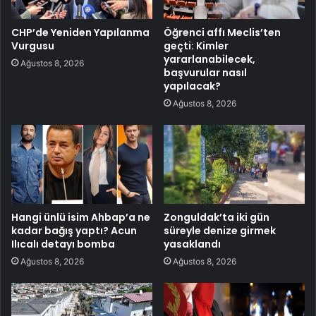
CHP’de Yeniden Yapılanma
Öğrenci affı Meclis’ten
Vurgusu
geçti: Kimler
yararlanabilecek,
Ağustos 8, 2026
başvurular nasıl
yapılacak?
Ağustos 8, 2026
Hangi ünlü isim Ahbap’a ne
Zonguldak’ta iki gün
kadar bağış yaptı? Acun
süreyle denize girmek
Ilıcalı detayı bomba
yasaklandı
Ağustos 8, 2026
Ağustos 8, 2026