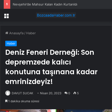
Nevşehir’de Mahsur Kalan Kadın Kurtarıldı
Menü
Anasayfa
/
Haber
Haber
Deniz Feneri Derneği: Son
depremzede kalıcı
konutuna taşınana kadar
emrinizdeyiz!
DAVUT SUCAK
Nisan 20, 2023
0
5
1 dakika okuma süresi