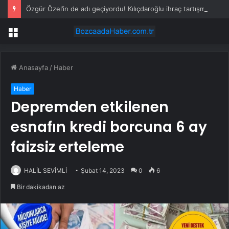
Özgür Özel’in de adı geçiyordu! Kılıçdaroğlu ihraç tartışmalarına noktayı koydu
Menü
Anasayfa
/
Haber
Haber
Depremden etkilenen
esnafın kredi borcuna 6 ay
faizsiz erteleme
HALİL SEVİMLİ
Şubat 14, 2023
0
6
Bir dakikadan az