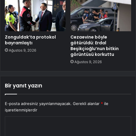
Zonguldak’ta protokol
Cezaevine böyle
bayramlaştı
götürüldü: Erdal
Beşikçioğlu’nun bitkin
Ağustos 9, 2026
görüntüsü korkuttu
Ağustos 9, 2026
Bir yanıt yazın
E-posta adresiniz yayınlanmayacak.
Gerekli alanlar
*
ile
işaretlenmişlerdir
Y
o