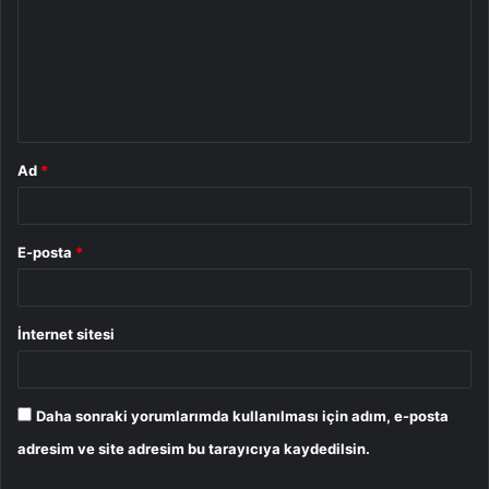
r
u
m
*
Ad
*
E-posta
*
İnternet sitesi
Daha sonraki yorumlarımda kullanılması için adım, e-posta
adresim ve site adresim bu tarayıcıya kaydedilsin.