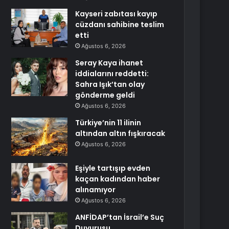
Kayseri zabıtası kayıp
cüzdanı sahibine teslim
etti
Ağustos 6, 2026
Seray Kaya ihanet
iddialarını reddetti:
Sahra Işık’tan olay
gönderme geldi
Ağustos 6, 2026
Türkiye’nin 11 ilinin
altından altın fışkıracak
Ağustos 6, 2026
Eşiyle tartışıp evden
kaçan kadından haber
alınamıyor
Ağustos 6, 2026
ANFİDAP’tan İsrail’e Suç
Duyurusu