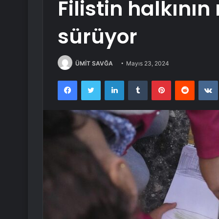
Filistin halkını
sürüyor
ÜMİT SAVĞA
Mayıs 23, 2024
Facebook
Twitter
LinkedIn
Tumblr
Pinterest
Reddit