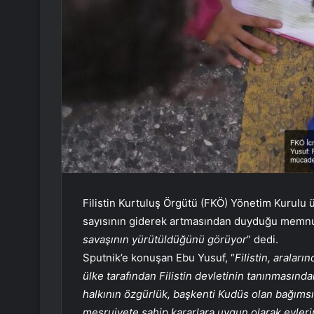
Filistin Kurtuluş Örgütü (FKÖ) Yönetim Kurulu üy
sayısının giderek artmasından duyduğu memnuni
savaşının yürütüldüğünü görüyor
” dedi.
Sputnik’e konuşan Ebu Yusuf, “
Filistin, aralar
ülke tarafından Filistin devletinin tanınmasınd
halkının özgürlük, başkenti Kudüs olan bağımsız
meşruiyete sahip kararlara uygun olarak evleri