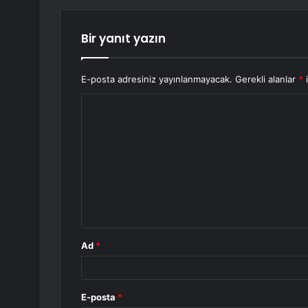
Bir yanıt yazın
E-posta adresiniz yayınlanmayacak.
Gerekli alanlar
*
i
Y
o
r
u
m
*
Ad
*
E-posta
*