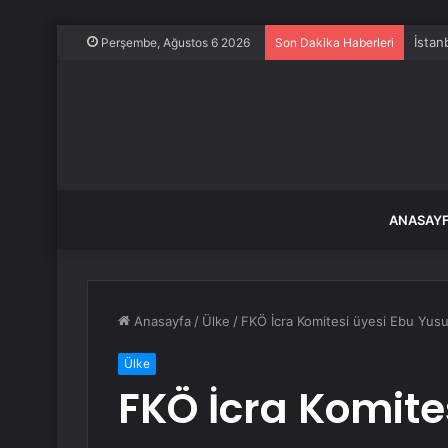
İstan
Perşembe, Ağustos 6 2026
Son Dakika Haberleri
ANASAY
Anasayfa
/
Ülke
/
FKÖ İcra Komitesi üyesi Ebu Yusuf
Ülke
FKÖ İcra Komite