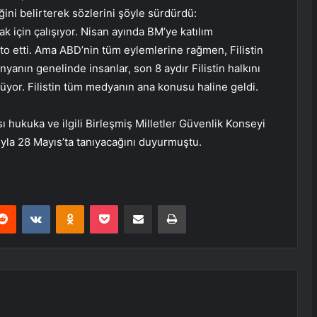
ğini belirterek sözlerini şöyle sürdürdü:
k için çalışıyor. Nisan ayında BM’ye katılım
 etti. Ama ABD’nin tüm eylemlerine rağmen, Filistin
nyanın genelinde insanlar, son 8 aydır Filistin halkını
yor. Filistin tüm medyanın ana konusu haline geldi.
ası hukuka ve ilgili Birleşmiş Milletler Güvenlik Konseyi
ıyla 28 Mayıs’ta tanıyacağını duyurmuştu.
erest
Reddit
VKontakte
Odnoklassniki
Pocket
E-Posta ile paylaş
Yazdır