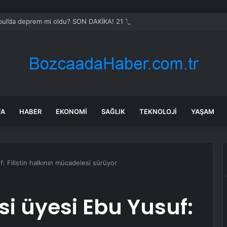
bul’da deprem mi oldu? SON DAKİKA! 21 Temmuz İstanbul’da az önce ne
FA
HABER
EKONOMI
SAĞLIK
TEKNOLOJI
YAŞAM
: Filistin halkının mücadelesi sürüyor
si üyesi Ebu Yusuf: