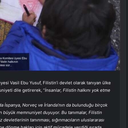
esi Vasil Ebu Yusuf, Filistin’i devlet olarak tanıyan ülke
yeti dile getirerek, “
İnsanlar, Filistin halkını yok etme
ında İspanya, Norveç ve İrlanda’nın da bulunduğu birçok
an büyük memnuniyet duyuyor. Bu tanımalar, Filistin
 devletlerinin tanınması, sığınmacıların uluslararası
ne dönme hakları için aktif mücadele verdiği sırada