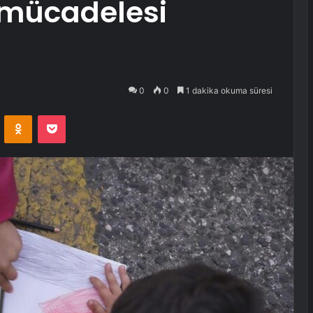
n mücadelesi
0
0
1 dakika okuma süresi
VKontakte
Odnoklassniki
Pocket