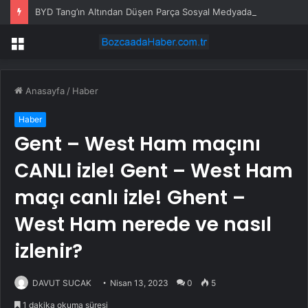
BYD Tang’ın Altından Düşen Parça Sosyal Medyada Gündem Oldu
Menü
Anasayfa
/
Haber
Haber
Gent – West Ham maçını
CANLI izle! Gent – West Ham
maçı canlı izle! Ghent –
West Ham nerede ve nasıl
izlenir?
DAVUT SUCAK
Nisan 13, 2023
0
5
1 dakika okuma süresi