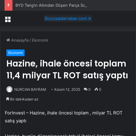
BYD Tang’ın Altından Düşen Parça Sosyal Medyada Gündem Oldu
Menü
Anasayfa
/
Ekonomi
Ekonomi
Hazine, ihale öncesi toplam
11,4 milyar TL ROT satış yaptı
NURCAN BAYRAM
Kasım 12, 2025
0
0
Bir dakikadan az
ForInvest – Hazine, ihale öncesi toplam , milyar TL ROT
satış yaptı