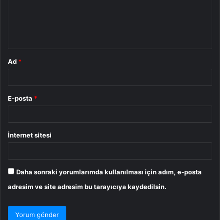
u
m
*
Ad
*
E-posta
*
İnternet sitesi
Daha sonraki yorumlarımda kullanılması için adım, e-posta
adresim ve site adresim bu tarayıcıya kaydedilsin.