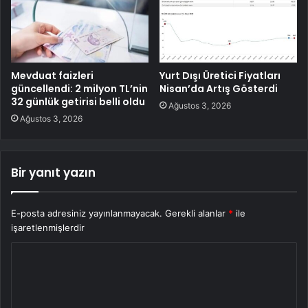
Mevduat faizleri
Yurt Dışı Üretici Fiyatları
güncellendi: 2 milyon TL’nin
Nisan’da Artış Gösterdi
32 günlük getirisi belli oldu
Ağustos 3, 2026
Ağustos 3, 2026
Bir yanıt yazın
E-posta adresiniz yayınlanmayacak.
Gerekli alanlar
*
ile
işaretlenmişlerdir
Y
o
r