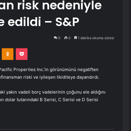
n risk nedeniyle
 edildi – S&P
0
0
1 dakika okuma süresi
VKontakte
Odnoklassniki
Pocket
acific Properties Inc
.’in görünümünü negatiften
finansman riski ve iyileşen likiditeye dayandırdı.
i yakın vadeli borç vadelerinin çoğunu ele aldığını
on dolar tutarındaki B Serisi, C Serisi ve D Serisi