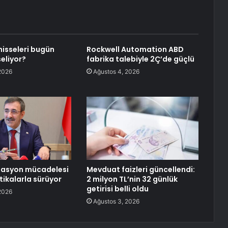
hisseleri bugün
Rockwell Automation ABD
eliyor?
fabrika talebiyle 2Ç’de güçlü
2026
Ağustos 4, 2026
flasyon mücadelesi
Mevduat faizleri güncellendi:
itikalarla sürüyor
2 milyon TL’nin 32 günlük
getirisi belli oldu
2026
Ağustos 3, 2026