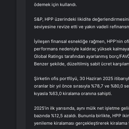
ödemek için kullandı.
S&P, HPP üzerindeki likidite değerlendirmesini
seviyesine revize etti ve yakın vadeli refinansm
İyileşen finansal esnekliğe rağmen, HPP’nin of
performans nedeniyle kaldıraç yüksek kalmaya 
Global Ratings tarafından ayarlanmış borç/FAVÖK
Benzer şekilde, düzeltilmiş sabit ücret karşıla
Şirketin ofis portföyü, 30 Haziran 2025 itibarı
oranlar bir yıl önce sırasıyla %78,7 ve %80,0 se
kıyasla %63,0 kiralama oranına sahipti.
2025’in ilk yarısında, aynı mülk net işletme gel
bazında %12,5 azaldı. Bununla birlikte, HPP ik
yenileme kiralaması gerçekleştirerek kiralama 