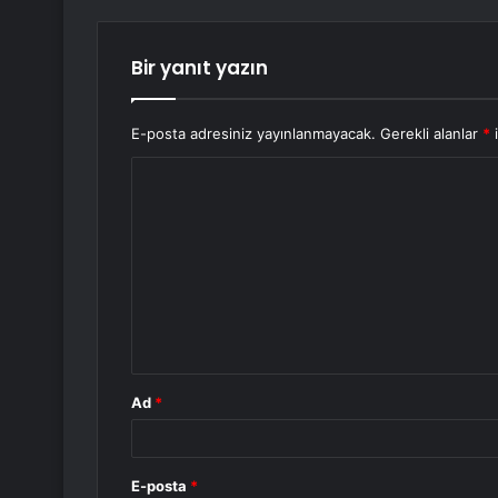
Bir yanıt yazın
E-posta adresiniz yayınlanmayacak.
Gerekli alanlar
*
i
Y
o
r
u
m
*
Ad
*
E-posta
*