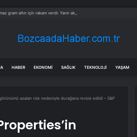
ılmaz gram altın için rakam verdi: Yarın akşama işaret etti
FA
HABER
EKONOMI
SAĞLIK
TEKNOLOJI
YAŞAM
 görünümü azalan risk nedeniyle durağana revize edildi – S&P
Properties’in