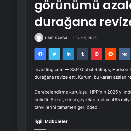
görünümü azala
durağana revize
ÜMİT SAVĞA
Ekim 6, 2025
Facebook
Twitter
LinkedIn
Tumblr
Pinterest
Reddit
Investing.com — S&P Global Ratings,
Hudson P
durağana revize etti. Kurum, bu kararı azalan re
Derecelendirme kuruluşu, HPP’nin 2025 yılındak
belirtti. Şirket, ikinci çeyrekte toplam 465 mily
tahvillerini tamamen geri ödedi.
İlgili Makaleler