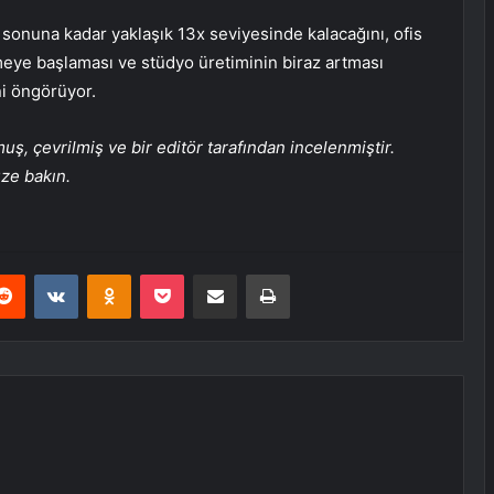
 sonuna kadar yaklaşık 13x seviyesinde kalacağını, ofis
şmeye başlaması ve stüdyo üretiminin biraz artması
i öngörüyor.
, çevrilmiş ve bir editör tarafından incelenmiştir.
üze bakın.
erest
Reddit
VKontakte
Odnoklassniki
Pocket
E-Posta ile paylaş
Yazdır