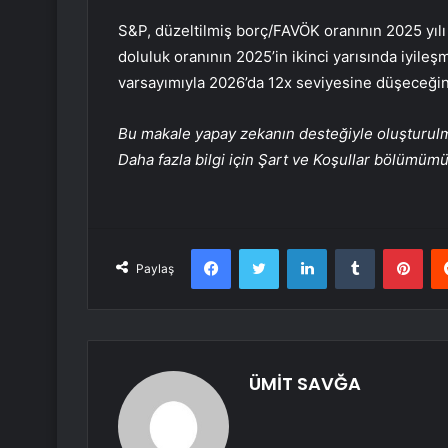
S&P, düzeltilmiş borç/FAVÖK oranının 2025 yılı
doluluk oranının 2025’in ikinci yarısında iyile
varsayımıyla 2026’da 12x seviyesine düşeceğin
Bu makale yapay zekanın desteğiyle oluşturulmuş
Daha fazla bilgi için Şart ve Koşullar bölümüm
Facebook
Twitter
LinkedIn
Tumblr
Pint
Paylaş
ÜMİT SAVĞA