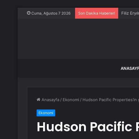
Filiz Ery
Cuma, Ağustos 7 2026
Son Dakika Haberleri
ANASAY
Anasayfa
/
Ekonomi
/
Hudson Pacific Properties’in
Ekonomi
Hudson Pacific 