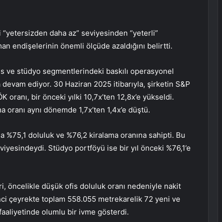
 “yetersizden daha az” seviyesinden “yeterli”
an endişelerinin önemli ölçüde azaldığını belirtti.
is ve stüdyo segmentlerindeki baskılı operasyonel
devam ediyor. 30 Haziran 2025 itibarıyla, şirketin S&P
 oranı, bir önceki yılki 10,7x’ten 12,8x’e yükseldi.
ma oranı aynı dönemde 1,7x’ten 1,4x’e düştü.
yla %75,1 doluluk ve %76,2 kiralama oranına sahipti. Bu
viyesindeydi. Stüdyo portföyü ise bir yıl önceki %76,1’e
iri, öncelikle düşük ofis doluluk oranı nedeniyle nakit
inci çeyrekte toplam 558.055 metrekarelik 72 yeni ve
faaliyetinde olumlu bir ivme gösterdi.