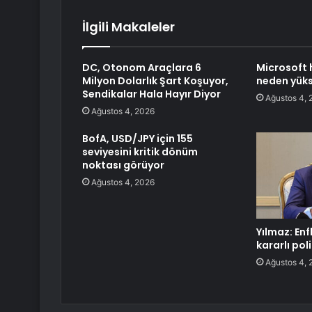
İlgili Makaleler
DC, Otonom Araçlara 6
Microsoft 
Milyon Dolarlık Şart Koşuyor,
neden yüks
Sendikalar Hala Hayır Diyor
Ağustos 4, 
Ağustos 4, 2026
BofA, USD/JPY için 155
seviyesini kritik dönüm
noktası görüyor
Ağustos 4, 2026
Yılmaz: En
kararlı pol
Ağustos 4, 