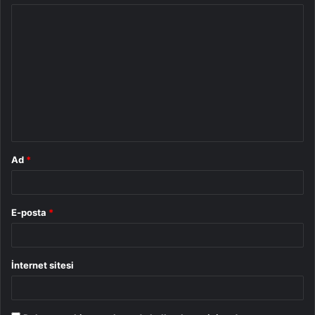
Y
o
r
u
m
*
Ad
*
E-posta
*
İnternet sitesi