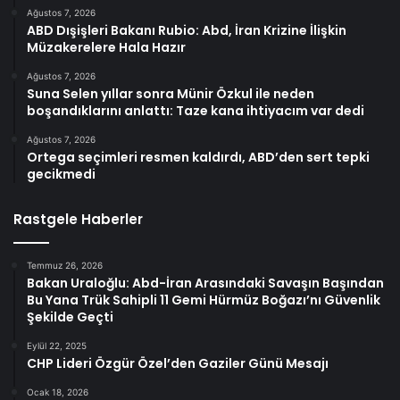
Ağustos 7, 2026
ABD Dışişleri Bakanı Rubio: Abd, İran Krizine İlişkin
Müzakerelere Hala Hazır
Ağustos 7, 2026
Suna Selen yıllar sonra Münir Özkul ile neden
boşandıklarını anlattı: Taze kana ihtiyacım var dedi
Ağustos 7, 2026
Ortega seçimleri resmen kaldırdı, ABD’den sert tepki
gecikmedi
Rastgele Haberler
Temmuz 26, 2026
Bakan Uraloğlu: Abd-İran Arasındaki Savaşın Başından
Bu Yana Trük Sahipli 11 Gemi Hürmüz Boğazı’nı Güvenlik
Şekilde Geçti
Eylül 22, 2025
CHP Lideri Özgür Özel’den Gaziler Günü Mesajı
Ocak 18, 2026