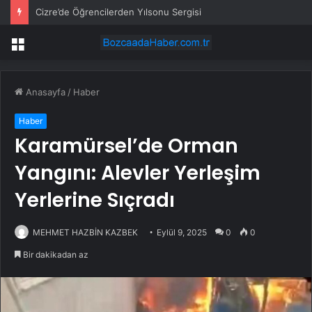
ABD Dışişleri Bakanı Rubio: Abd, İran Krizine İlişkin Müzakerelere Hala Hazır
Menü
Anasayfa
/
Haber
Haber
Karamürsel’de Orman
Yangını: Alevler Yerleşim
Yerlerine Sıçradı
MEHMET HAZBİN KAZBEK
Eylül 9, 2025
0
0
Bir dakikadan az