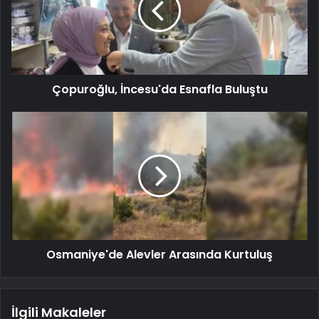
Çopuroğlu, İncesu'da Esnafla Buluştu
Osmaniye'de Alevler Arasında Kurtuluş
İlgili Makaleler