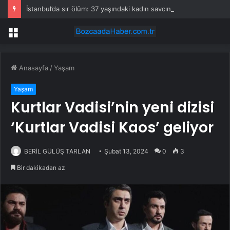
İstanbul’da sır ölüm: 37 yaşındaki kadın savcının evinde ölü bulundu!
Menü
Anasayfa
/
Yaşam
Yaşam
Kurtlar Vadisi’nin yeni dizisi
‘Kurtlar Vadisi Kaos’ geliyor
BERİL GÜLÜŞ TARLAN
Şubat 13, 2024
0
3
Bir dakikadan az