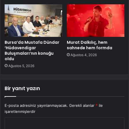
Bursa’da Mustafa Dündar
Murat Dalkılıç, hem
‘Hüdavendigar
sahnede hem formda
Buluşmaları’nın konuğu
Ağustos 4, 2026
oldu
Ağustos 5, 2026
Bir yanıt yazın
E-posta adresiniz yayınlanmayacak.
Gerekli alanlar
*
ile
işaretlenmişlerdir
Y