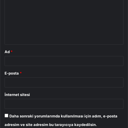
o
r
u
m
*
Ad
*
E-posta
*
İnternet sitesi
Daha sonraki yorumlarımda kullanılması için adım, e-posta
adresim ve site adresim bu tarayıcıya kaydedilsin.