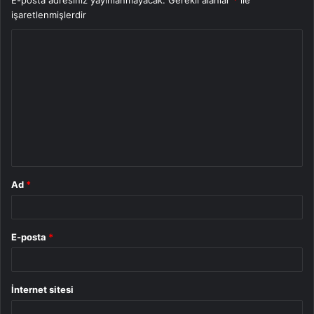
işaretlenmişlerdir
Y
o
r
u
m
*
Ad
*
E-posta
*
İnternet sitesi