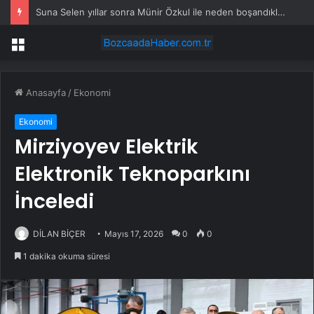
Suna Selen yıllar sonra Münir Özkul ile neden boşandıklarını anlattı: Taze kana ihtiyacım var dedi
Menü
Anasayfa
/
Ekonomi
Ekonomi
Mirziyoyev Elektrik
Elektronik Teknoparkını
İnceledi
DİLAN BİÇER
Mayıs 17, 2026
0
0
1 dakika okuma süresi