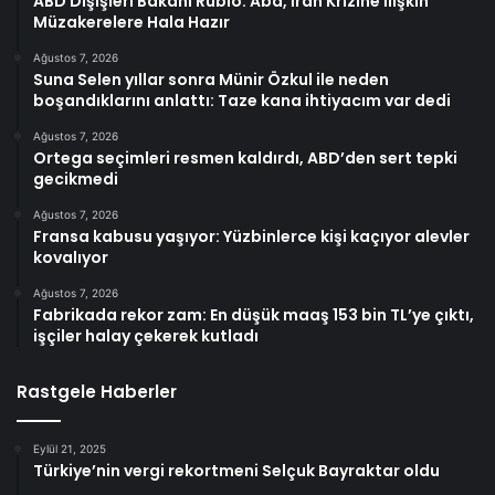
ABD Dışişleri Bakanı Rubio: Abd, İran Krizine İlişkin
Müzakerelere Hala Hazır
Ağustos 7, 2026
Suna Selen yıllar sonra Münir Özkul ile neden
boşandıklarını anlattı: Taze kana ihtiyacım var dedi
Ağustos 7, 2026
Ortega seçimleri resmen kaldırdı, ABD’den sert tepki
gecikmedi
Ağustos 7, 2026
Fransa kabusu yaşıyor: Yüzbinlerce kişi kaçıyor alevler
kovalıyor
Ağustos 7, 2026
Fabrikada rekor zam: En düşük maaş 153 bin TL’ye çıktı,
işçiler halay çekerek kutladı
Rastgele Haberler
Eylül 21, 2025
Türkiye’nin vergi rekortmeni Selçuk Bayraktar oldu