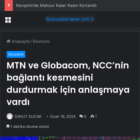
Nevşehir’de Mahsur Kalan Kadın Kurtarıldı
Menü
Anasayfa
/
Ekonomi
Ekonomi
MTN ve Globacom, NCC’nin
bağlantı kesmesini
durdurmak için anlaşmaya
vardı
DAVUT SUCAK
Ocak 18, 2024
0
1
1 dakika okuma süresi