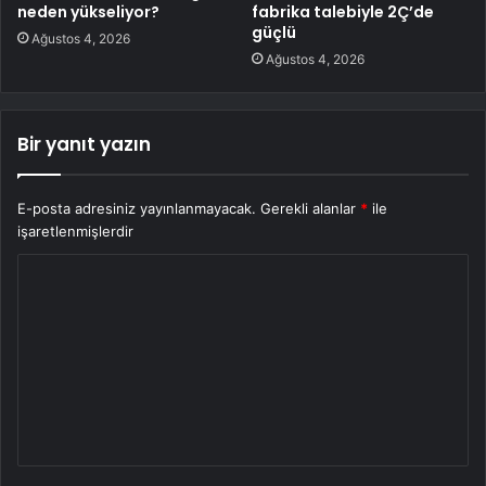
neden yükseliyor?
fabrika talebiyle 2Ç’de
güçlü
Ağustos 4, 2026
Ağustos 4, 2026
Bir yanıt yazın
E-posta adresiniz yayınlanmayacak.
Gerekli alanlar
*
ile
işaretlenmişlerdir
Y
o
r
u
m
*