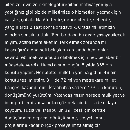
ailenize, evinize ekmek götürebilme motivasyonuyla
yaptığınız gibi biz de milletimize o hizmetleri yapmak için
çalıştık, çabaladık. Afetlerde, depremlerde, sellerde,
yangınlarda 2 saat sonra oradaydık. Orada milletimizin
elinden sımsıkı tuttuk. ‘Ben bir daha bu evde yaşayabilecek
miyim, acaba memleketimi terk etmek zorunda mı
kalacağım’ o endişeli bakışların arasında hem onları
sevindirebilmek ve umudu olabilmek için hep beraber bir
mücadele verdik. Hamd olsun, bugün 5 yılda 365 bin
konutu yaptım. Her afette, milletin yanına gittim. 46 bin
konutu teslim ettim. 81 ilde 72 milyon metrekare millet
bahçesi kazandırdım. İstanbul’da sadece 173 bin konutun,
dönüşümünü yürüttüm. Vatandaşımızın nerede mülkiyet ve
imar problemi varsa onları çözmek için bir irade ortaya
koydum. Tuzla ve İstanbul’un 39 ilçesi için kentsel
dönüşümden deprem dönüşümüne, sosyal konut
projelerine kadar birçok projeye imza atmış bir