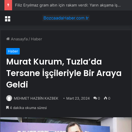
Filiz Eryılmaz gram altın için rakam verdi: Yarın akşama işaret etti
Menü
Anasayfa
/
Haber
Haber
Murat Kurum, Tuzla’da
Tersane İşçileriyle Bir Araya
Geldi
MEHMET HAZBİN KAZBEK
Mart 23, 2024
0
0
4 dakika okuma süresi