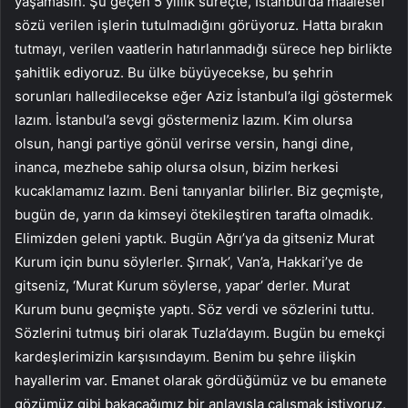
yaşamasın. Şu geçen 5 yıllık süreçte, İstanbul’da maalesef
sözü verilen işlerin tutulmadığını görüyoruz. Hatta bırakın
tutmayı, verilen vaatlerin hatırlanmadığı sürece hep birlikte
şahitlik ediyoruz. Bu ülke büyüyecekse, bu şehrin
sorunları halledilecekse eğer Aziz İstanbul’a ilgi göstermek
lazım. İstanbul’a sevgi göstermeniz lazım. Kim olursa
olsun, hangi partiye gönül verirse versin, hangi dine,
inanca, mezhebe sahip olursa olsun, bizim herkesi
kucaklamamız lazım. Beni tanıyanlar bilirler. Biz geçmişte,
bugün de, yarın da kimseyi ötekileştiren tarafta olmadık.
Elimizden geleni yaptık. Bugün Ağrı’ya da gitseniz Murat
Kurum için bunu söylerler. Şırnak’, Van’a, Hakkari’ye de
gitseniz, ‘Murat Kurum söylerse, yapar’ derler. Murat
Kurum bunu geçmişte yaptı. Söz verdi ve sözlerini tuttu.
Sözlerini tutmuş biri olarak Tuzla’dayım. Bugün bu emekçi
kardeşlerimizin karşısındayım. Benim bu şehre ilişkin
hayallerim var. Emanet olarak gördüğümüz ve bu emanete
gözümüz gibi bakacağımız bir anlayışla çalışmak istiyoruz.