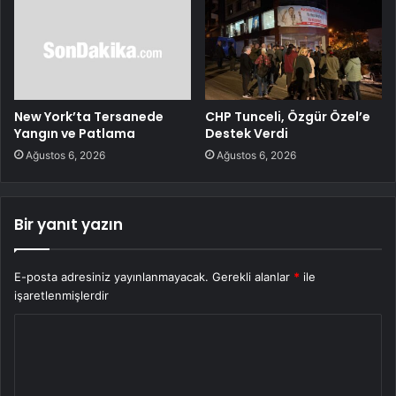
New York’ta Tersanede
CHP Tunceli, Özgür Özel’e
Yangın ve Patlama
Destek Verdi
Ağustos 6, 2026
Ağustos 6, 2026
Bir yanıt yazın
E-posta adresiniz yayınlanmayacak.
Gerekli alanlar
*
ile
işaretlenmişlerdir
Y
o
r