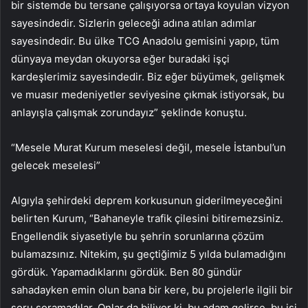
bir sistemde bu tersane çalışıyorsa ortaya koyulan vizyon
sayesindedir. Sizlerin geleceği adına atılan adımlar
sayesindedir. Bu ülke TCG Anadolu gemisini yapıp, tüm
dünyaya meydan okuyorsa eğer buradaki işçi
kardeşlerimiz sayesindedir. Biz eğer büyümek, gelişmek
ve muasır medeniyetler seviyesine çıkmak istiyorsak, bu
anlayışla çalışmak zorundayız” şeklinde konuştu.
“Mesele Murat Kurum meselesi değil, mesele İstanbul’un
gelecek meselesi”
Algıyla şehirdeki deprem korkusunun giderilmeyeceğini
belirten Kurum, “Bahaneyle trafik çilesini bitiremezsiniz.
Engellendik siyasetiyle bu şehrin sorunlarına çözüm
bulamazsınız. Nitekim, şu geçtiğimiz 5 yılda bulamadığını
gördük. Yapamadıklarını gördük. Ben 80 gündür
sahadayken emin olun bana bir kere, bu projelerle ilgili bir
soru soramadılar. Onlar da biliyor ki, bu adam gelirse, bu işi