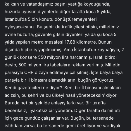
kalksın ve vatandaşımız başını yastığa koyduğunda,
huzurla uyusun diyenlerle diğer tarafta koca 5 yılda,
İstanbul’da 5 bin konutu dönüştüremeyenleri
oylayacaksınız. Bu şehir de trafik çilesi bitsin, milletimiz
evine huzurla, güvenle gitsin diyenleri ya da şu koca 5
yılda yapılan metro mesafesi 17.88 kilometre. Bunun
dışında hiçbir iş yapılmamış. Ama İstanbul’un kaynağıyla, 2
günlük konsere 550 milyon lira harcanmış. İsrafı bitirdi
deyip, 500 milyon lira tabelalara reklam verilmiş. Milletin
parasıyla CHP dizayn edilmeye çalışılmış. İşte balya balya
parayla bir İl binasını alamadıklarını bugün görüyoruz.
Kendi gazetecileri ne diyor? ‘Sen, bir İl binasını almaktan
acizsin, bu şehri ve bu ülkeyi nasıl yöneteceksin’ diyor.
Burada net bir şekilde anlayış farkı var. Bir tarafta
beceriksiz, liyakatsiz bir yönetim. Diğer tarafta da milleti
için gece gündüz çalışanlar var. Bugün, bu tersanede
istihdam varsa, bu tersanede gemi üretiliyor ve vardiyalı