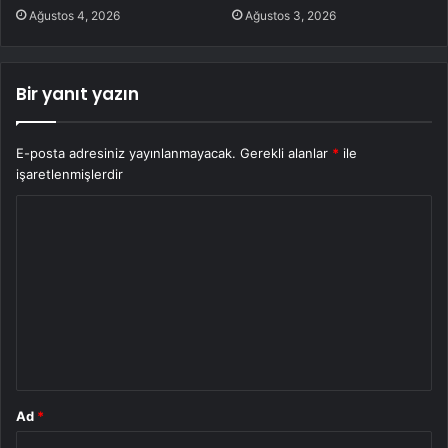
Ağustos 4, 2026
Ağustos 3, 2026
Bir yanıt yazın
E-posta adresiniz yayınlanmayacak.
Gerekli alanlar
*
ile
işaretlenmişlerdir
Y
o
r
u
m
*
Ad
*