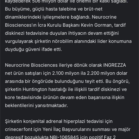
kaydederek 506 milyon dolar ile önemli bir katkı sağladı.
Bu büyüme, güçlü hasta talebine ve brüt-net
dinamiklerindeki iyileşmelere bağlandı. Neurocrine
Biosciences’ın İcra Kurulu Başkanı Kevin Gorman, tardif
diskinezi tedavisine duyulan ihtiyacın devam ettiğini
vurgulayarak şirketin nörobilim alanındaki lider konumuna
duyduğu güveni ifade etti.
Neurocrine Biosciences ileriye dönük olarak INGREZZA
net ürün satışları için 2.100 milyon ila 2.200 milyon dolar
arasında bir öngörüde bulunduğunu teyit etti. Bu öngörü,
şirketin Huntington hastalığı ile ilişkili tardif diskinezi ve
kore tedavisinde ürünün devam eden başarısına ilişkin
beklentilerini yansıtmaktadır.
Şirketin konjenital adrenal hiperplazi tedavisi için
crinecerfont için Yeni İlaç Başvurularını sunması ve majör
depresif bozuklukta NBI-1065845 için pozitif Faz 2