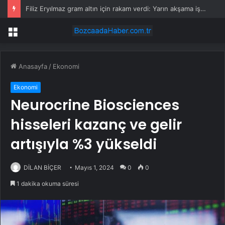
Filiz Eryılmaz gram altın için rakam verdi: Yarın akşama işaret etti
Menü
Anasayfa
/
Ekonomi
Ekonomi
Neurocrine Biosciences
hisseleri kazanç ve gelir
artışıyla %3 yükseldi
DİLAN BİÇER
Mayıs 1, 2024
0
0
1 dakika okuma süresi