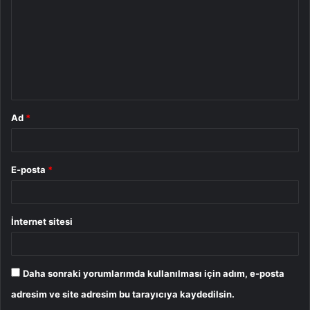
r
u
m
*
Ad
*
E-posta
*
İnternet sitesi
Daha sonraki yorumlarımda kullanılması için adım, e-posta
adresim ve site adresim bu tarayıcıya kaydedilsin.