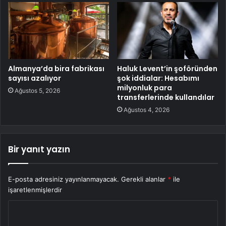
Almanya’da bira fabrikası
Haluk Levent’in şoföründen
sayısı azalıyor
şok iddialar: Hesabımı
milyonluk para
Ağustos 5, 2026
transferlerinde kullandılar
Ağustos 4, 2026
Bir yanıt yazın
E-posta adresiniz yayınlanmayacak.
Gerekli alanlar
*
ile
işaretlenmişlerdir
Y
o