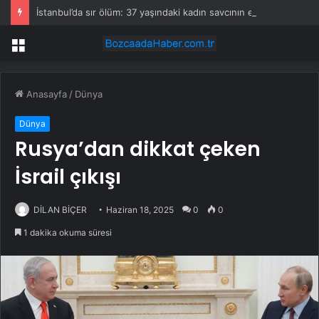
İstanbul’da sır ölüm: 37 yaşındaki kadın savcının evinde ölü bulundu!
Menü
Anasayfa
/
Dünya
Dünya
Rusya’dan dikkat çeken
İsrail çıkışı
DİLAN BİÇER
Haziran 18, 2025
0
0
1 dakika okuma süresi