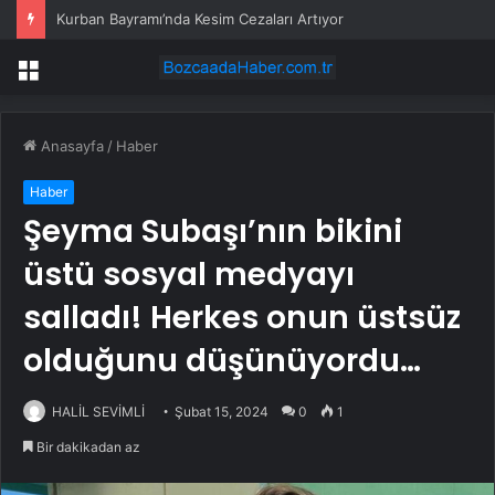
Kurban Bayramı’nda Kesim Cezaları Artıyor
Menü
Anasayfa
/
Haber
Haber
Şeyma Subaşı’nın bikini
üstü sosyal medyayı
salladı! Herkes onun üstsüz
olduğunu düşünüyordu…
HALİL SEVİMLİ
Şubat 15, 2024
0
1
Bir dakikadan az