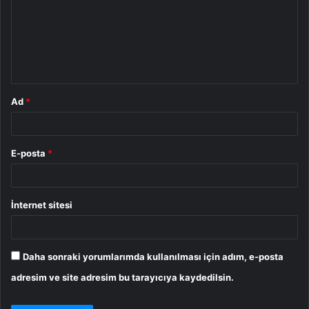
r
u
m
*
Ad
*
E-posta
*
İnternet sitesi
Daha sonraki yorumlarımda kullanılması için adım, e-posta
adresim ve site adresim bu tarayıcıya kaydedilsin.