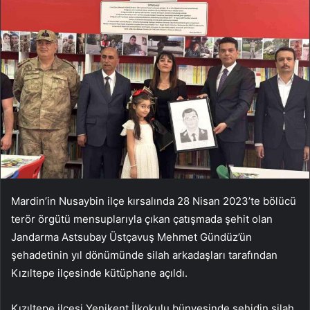
Mardin’in Nusaybin ilçe kırsalında 28 Nisan 2023’te bölücü
terör örgütü mensuplarıyla çıkan çatışmada şehit olan
Jandarma Astsubay Üstçavuş Mehmet Gündüz’ün
şehadetinin yıl dönümünde silah arkadaşları tarafından
Kızıltepe ilçesinde kütüphane açıldı.
Kızıltepe ilçesi Yenikent İlkokulu bünyesinde şehidin silah