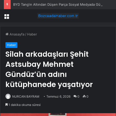
BYD Tang’ın Altından Düşen Parça Sosyal Medyada Gündem Oldu
Menü
Anasayfa
/
Haber
Haber
Silah arkadaşları Şehit
Astsubay Mehmet
Gündüz’ün adını
kütüphanede yaşatıyor
NURCAN BAYRAM
Temmuz 6, 2026
0
0
1 dakika okuma süresi