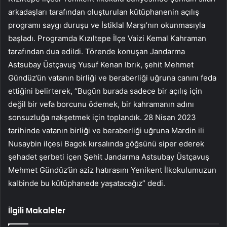
arkadaşları tarafından oluşturulan kütüphanenin açılış
programı saygı duruşu ve İstiklal Marşı’nın okunmasıyla
başladı. Programda Kızıltepe İlçe Vaizi Kemal Kahraman
tarafından dua edildi. Törende konuşan Jandarma
Astsubay Üstçavuş Yusuf Kenan Ibrık, şehit Mehmet
Gündüz’ün vatanın birliği ve beraberliği uğruna canını feda
ettiğini belirterek, “Bugün burada sadece bir açılış için
değil bir vefa borcunu ödemek, bir kahramanın adını
sonsuzluğa nakşetmek için toplandık. 28 Nisan 2023
tarihinde vatanın birliği ve beraberliği uğruna Mardin ili
Nusaybin ilçesi Bagok kırsalında göğsünü siper ederek
şehadet şerbeti içen Şehit Jandarma Astsubay Üstçavuş
Mehmet Gündüz’ün aziz hatırasını Yenikent İlkokulumuzun
kalbinde bu kütüphanede yaşatacağız” dedi.
İlgili Makaleler