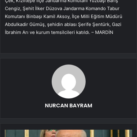
Çek, Kızıltepe İlçe Jandarma Komutanı Yüzbaşı Barış
Cengiz, Şehit İlker Düzova Jandarma Komando Tabur
Komutanı Binbaşı Kamil Aksoy, İlçe Milli Eğitim Müdürü
Abdulkadir Gümüş, şehidin ablası Şerife Şentürk, Gazi
İbrahim Arı ve kurum temsilcileri katıldı. – MARDİN
NURCAN BAYRAM