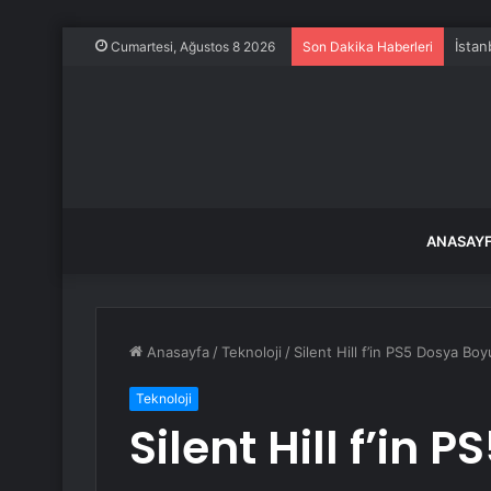
İstan
Cumartesi, Ağustos 8 2026
Son Dakika Haberleri
ANASAY
Anasayfa
/
Teknoloji
/
Silent Hill f’in PS5 Dosya Boy
Teknoloji
Silent Hill f’in