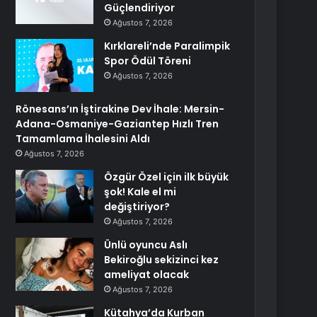
Güçlendiriyor
Ağustos 7, 2026
Kırklareli’nde Paralimpik
Spor Ödül Töreni
Ağustos 7, 2026
Rönesans’ın İştirakine Dev İhale: Mersin-
Adana-Osmaniye-Gaziantep Hızlı Tren
Tamamlama İhalesini Aldı
Ağustos 7, 2026
Özgür Özel için ilk büyük
şok! Kale el mi
değiştiriyor?
Ağustos 7, 2026
Ünlü oyuncu Aslı
Bekiroğlu sekizinci kez
ameliyat olacak
Ağustos 7, 2026
Kütahya’da Kurban