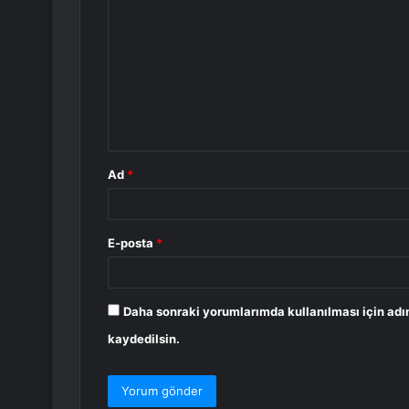
o
r
u
m
*
Ad
*
E-posta
*
Daha sonraki yorumlarımda kullanılması için adı
kaydedilsin.