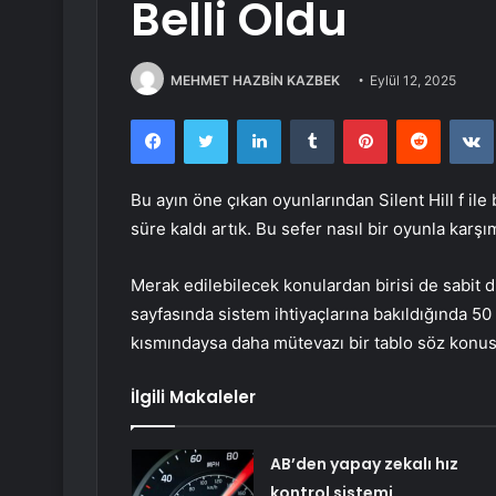
Belli Oldu
MEHMET HAZBİN KAZBEK
Eylül 12, 2025
Facebook
Twitter
LinkedIn
Tumblr
Pinterest
Reddit
Bu ayın öne çıkan oyunlarından Silent Hill f il
süre kaldı artık. Bu sefer nasıl bir oyunla karş
Merak edilebilecek konulardan birisi de sabit 
sayfasında sistem ihtiyaçlarına bakıldığında 50
kısmındaysa daha mütevazı bir tablo söz konus
İlgili Makaleler
AB’den yapay zekalı hız
kontrol sistemi