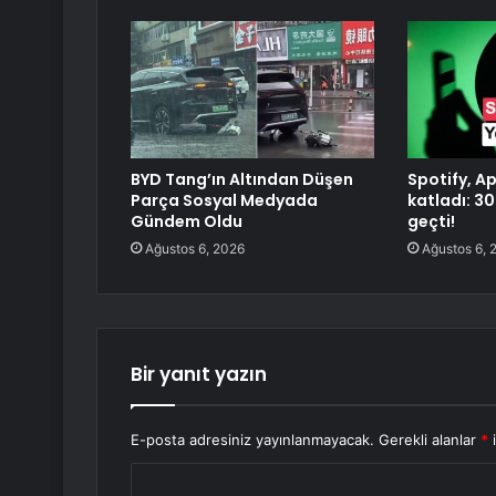
BYD Tang’ın Altından Düşen
Spotify, Ap
Parça Sosyal Medyada
katladı: 3
Gündem Oldu
geçti!
Ağustos 6, 2026
Ağustos 6, 
Bir yanıt yazın
E-posta adresiniz yayınlanmayacak.
Gerekli alanlar
*
i
Y