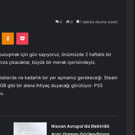
0
0
1 dakika okuma süresi
VKontakte
Odnoklassniki
Pocket
e buluşmak için gün sayıyoruz, önümüzde 2 haftalık bir
ımıza çıkacaklar, büyük bir merak içerisindeyiz.
disklerde ne kadarlık bir yer açmamız gerekeceği. Steam
 GB gibi bir alana ihtiyaç duyacağı görülüyor. PS5
u.
Nissan Avrupa’da Elektrikli
Araç Gamını Güçlendiriyor