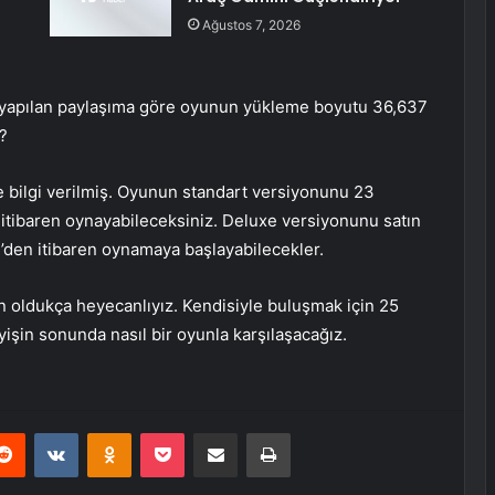
Ağustos 7, 2026
 yapılan paylaşıma göre oyunun yükleme boyutu 36,637
?
de bilgi verilmiş. Oyunun standart versiyonunu 23
n itibaren oynayabileceksiniz. Deluxe versiyonunu satın
lül’den itibaren oynamaya başlayabilecekler.
çin oldukça heyecanlıyız. Kendisiyle buluşmak için 25
yişin sonunda nasıl bir oyunla karşılaşacağız.
erest
Reddit
VKontakte
Odnoklassniki
Pocket
E-Posta ile paylaş
Yazdır