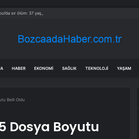
bul’da sır ölüm: 37 yaşındaki kadın savcının evinde ölü bulundu!
FA
HABER
EKONOMI
SAĞLIK
TEKNOLOJI
YAŞAM
utu Belli Oldu
 PS5 Dosya Boyutu