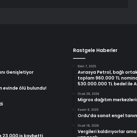
Rastgele Haberler
Ekim 7, 2025
nı Genişletiyor
Avrasya Petrol, bağlı ortak
toplam 960.000 TL nominal 
530.000.000 TL bedel ile
ın evinde ölü bulundu!
Ocak 29, 2026
Migros dağıtım merkezlerin
di
Kasım 9, 2025
Ordu’da sanat engel tanı
Ocak 18, 2026
Vergileri kaldırıyorlar am
23.000 iş kaybetti