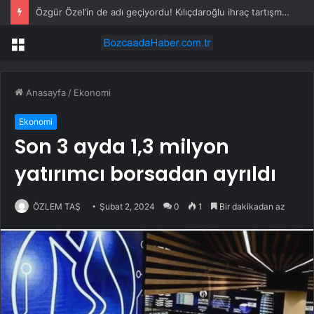
Özgür Özel’in de adı geçiyordu! Kılıçdaroğlu ihraç tartışmalarına noktayı koydu
Menü
Anasayfa
/
Ekonomi
Ekonomi
Son 3 ayda 1,3 milyon
yatırımcı borsadan ayrıldı
ÖZLEM TAŞ
Şubat 2, 2024
0
1
Bir dakikadan az