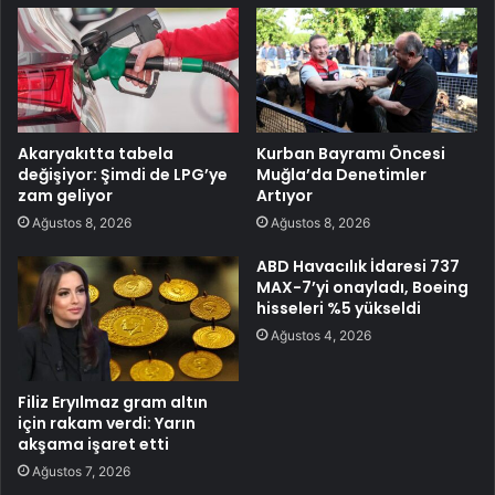
Akaryakıtta tabela
Kurban Bayramı Öncesi
değişiyor: Şimdi de LPG’ye
Muğla’da Denetimler
zam geliyor
Artıyor
Ağustos 8, 2026
Ağustos 8, 2026
ABD Havacılık İdaresi 737
MAX-7’yi onayladı, Boeing
hisseleri %5 yükseldi
Ağustos 4, 2026
Filiz Eryılmaz gram altın
için rakam verdi: Yarın
akşama işaret etti
Ağustos 7, 2026