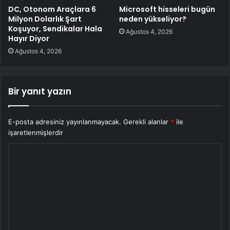
DC, Otonom Araçlara 6
Microsoft hisseleri bugün
Milyon Dolarlık Şart
neden yükseliyor?
Koşuyor, Sendikalar Hala
Ağustos 4, 2026
Hayır Diyor
Ağustos 4, 2026
Bir yanıt yazın
E-posta adresiniz yayınlanmayacak.
Gerekli alanlar
*
ile
işaretlenmişlerdir
Y
o
r
u
m
*