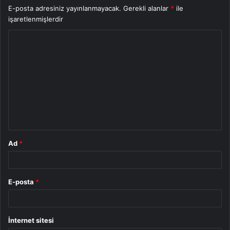
E-posta adresiniz yayınlanmayacak.
Gerekli alanlar
*
ile
işaretlenmişlerdir
Y
o
r
u
m
*
Ad
*
E-posta
*
İnternet sitesi