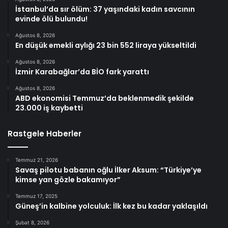
İstanbul’da sır ölüm: 37 yaşındaki kadın savcının
evinde ölü bulundu!
Ağustos 8, 2026
En düşük emekli aylığı 23 bin 552 liraya yükseltildi
Ağustos 8, 2026
İzmir Karabağlar’da BİO fark yarattı
Ağustos 8, 2026
ABD ekonomisi Temmuz’da beklenmedik şekilde
23.000 iş kaybetti
Rastgele Haberler
Temmuz 21, 2026
Savaş pilotu babanın oğlu İlker Aksum: “Türkiye’ye
kimse yan gözle bakamıyor”
Temmuz 17, 2025
Güneş’in kalbine yolculuk: İlk kez bu kadar yaklaşıldı
Şubat 8, 2026