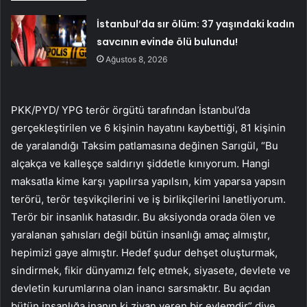
İstanbul’da sır ölüm: 37 yaşındaki kadın
savcının evinde ölü bulundu!
Ağustos 8, 2026
PKK/PYD/ YPG terör örgütü tarafından İstanbul’da
gerçekleştirilen ve 6 kişinin hayatını kaybettiği, 81 kişinin
de yaralandığı Taksim patlamasına değinen Sarıgül, “Bu
alçakça ve kalleşçe saldırıyı şiddetle kınıyorum. Hangi
maksatla kime karşı yapılırsa yapılsın, kim yaparsa yapsın
terörü, terör teşvikçilerini ve iş birlikçilerini lanetliyorum.
Terör bir insanlık hatasıdır. Bu aksiyonda orada ölen ve
yaralanan şahısları değil bütün insanlığı amaç almıştır,
hepimizi gaye almıştır. Hedef şudur dehşet oluşturmak,
sindirmek, fikir dünyamızı felç etmek, siyasete, devlete ve
devletin kurumlarına olan inancı sarsmaktır. Bu açıdan
bütün insanlığa inanın ki ziyan veren bir eylemdir” diye