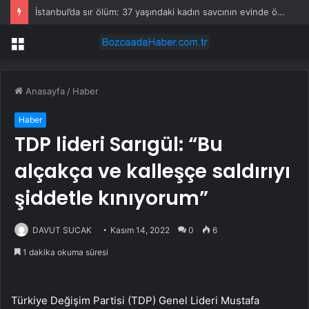
İstanbul’da sır ölüm: 37 yaşındaki kadın savcının evinde ölü bulundu!
Menü
Anasayfa
/
Haber
Haber
TDP lideri Sarıgül: “Bu
alçakça ve kalleşçe saldırıyı
şiddetle kınıyorum”
DAVUT SUCAK
Kasım 14, 2022
0
6
1 dakika okuma süresi
Türkiye Değişim Partisi (TDP) Genel Lideri Mustafa