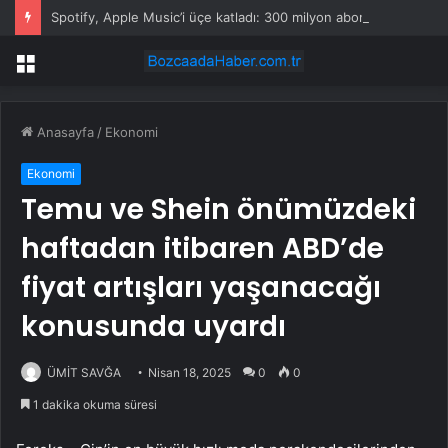
Spotify, Apple Music’i üçe katladı: 300 milyon aboneyi geçti!
Menü
Anasayfa
/
Ekonomi
Ekonomi
Temu ve Shein önümüzdeki
haftadan itibaren ABD’de
fiyat artışları yaşanacağı
konusunda uyardı
ÜMİT SAVĞA
Nisan 18, 2025
0
0
1 dakika okuma süresi