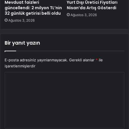
Mevduat faizleri
Yurt Dışı Üretici Fiyatları
güncellendi: 2 milyon TL’nin
Nisan’da Artış Gösterdi
32 günlük getirisi belli oldu
Ağustos 3, 2026
Ağustos 3, 2026
Bir yanıt yazın
E-posta adresiniz yayınlanmayacak.
Gerekli alanlar
*
ile
işaretlenmişlerdir
Y
o
r
u
m
*