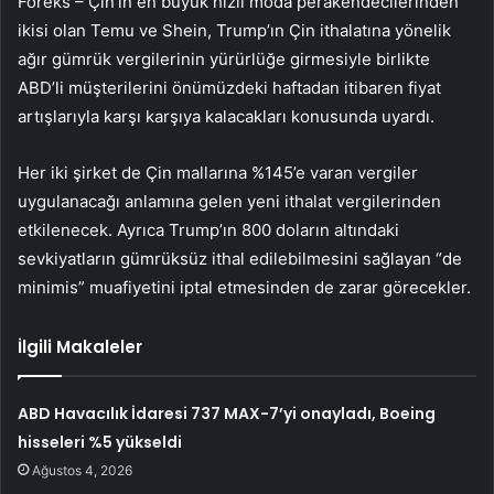
Foreks – Çin’in en büyük hızlı moda perakendecilerinden
ikisi olan Temu ve Shein, Trump’ın Çin ithalatına yönelik
ağır gümrük vergilerinin yürürlüğe girmesiyle birlikte
ABD’li müşterilerini önümüzdeki haftadan itibaren fiyat
artışlarıyla karşı karşıya kalacakları konusunda uyardı.
Her iki şirket de Çin mallarına %145’e varan vergiler
uygulanacağı anlamına gelen yeni ithalat vergilerinden
etkilenecek. Ayrıca Trump’ın 800 doların altındaki
sevkiyatların gümrüksüz ithal edilebilmesini sağlayan “de
minimis” muafiyetini iptal etmesinden de zarar görecekler.
İlgili Makaleler
ABD Havacılık İdaresi 737 MAX-7’yi onayladı, Boeing
hisseleri %5 yükseldi
Ağustos 4, 2026