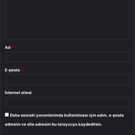
r
u
m
*
Ad
*
E-posta
*
İnternet sitesi
Daha sonraki yorumlarımda kullanılması için adım, e-posta
adresim ve site adresim bu tarayıcıya kaydedilsin.