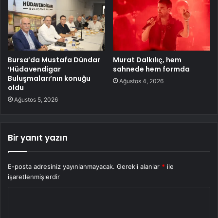
Bursa’da Mustafa Dündar
Murat Dalkılıç, hem
‘Hüdavendigar
sahnede hem formda
Buluşmaları’nın konuğu
Ağustos 4, 2026
oldu
Ağustos 5, 2026
Bir yanıt yazın
E-posta adresiniz yayınlanmayacak.
Gerekli alanlar
*
ile
işaretlenmişlerdir
Y
o