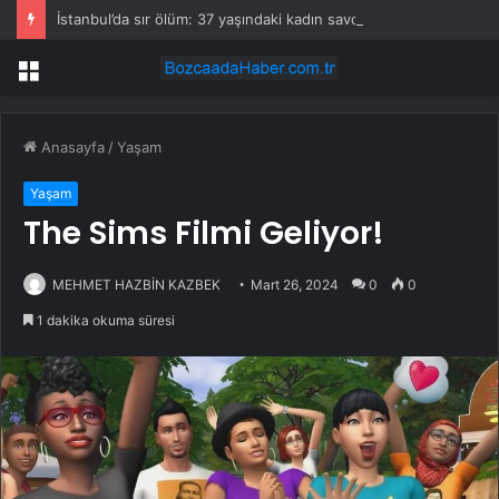
İstanbul’da sır ölüm: 37 yaşındaki kadın savcının evinde ölü bulundu!
Menü
Anasayfa
/
Yaşam
Yaşam
The Sims Filmi Geliyor!
MEHMET HAZBİN KAZBEK
Mart 26, 2024
0
0
1 dakika okuma süresi