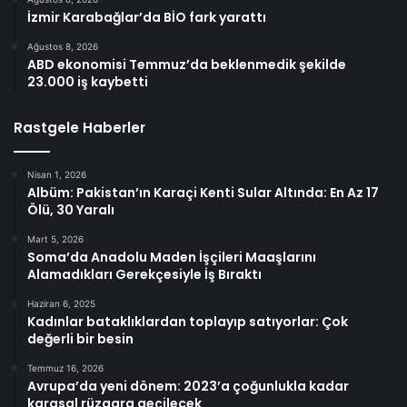
İzmir Karabağlar’da BİO fark yarattı
Ağustos 8, 2026
ABD ekonomisi Temmuz’da beklenmedik şekilde
23.000 iş kaybetti
Rastgele Haberler
Nisan 1, 2026
Albüm: Pakistan’ın Karaçi Kenti Sular Altında: En Az 17
Ölü, 30 Yaralı
Mart 5, 2026
Soma’da Anadolu Maden İşçileri Maaşlarını
Alamadıkları Gerekçesiyle İş Bıraktı
Haziran 6, 2025
Kadınlar bataklıklardan toplayıp satıyorlar: Çok
değerli bir besin
Temmuz 16, 2026
Avrupa’da yeni dönem: 2023’a çoğunlukla kadar
karasal rüzgara geçilecek