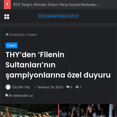
BYD Tang’ın Altından Düşen Parça Sosyal Medyada Gündem Oldu
Menü
Anasayfa
/
Haber
Haber
THY’den ‘Filenin
Sultanları’nın
şampiyonlarına özel duyuru
ÖZLEM TAŞ
Temmuz 19, 2023
0
7
Bir dakikadan az