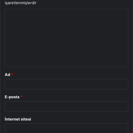
işaretlenmişlerdir
Y
o
r
u
m
*
Ad
*
E-posta
*
İnternet sitesi