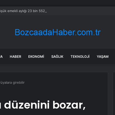
şük emekli aylığı 23 bin 552 liraya yükseltildi
FA
HABER
EKONOMI
SAĞLIK
TEKNOLOJI
YAŞAM
yalara girebilir
 düzenini bozar,