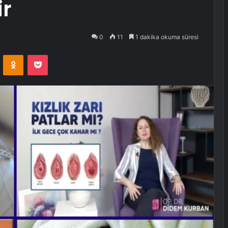
ir
0
11
1 dakika okuma süresi
VKontakte
Odnoklassniki
Pocket