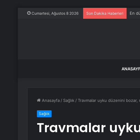
En dü
Cumartesi, Ağustos 8 2026
Son Dakika Haberleri
ANASAY
Anasayfa
/
Sağlık
/
Travmalar uyku düzenini bozar, rü
Sağlık
Travmalar uyku