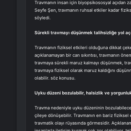
Travmanın insan için biyopsikososyal açıdan za
Seyfe Şen, travmanın ruhsal etkiler kadar fiziks
söyledi.
Sürekli travmayı düşünmek talihsizliğe yol aça
Travmanın fiziksel etkileri olduğuna dikkat çeke
açıklanamayan bir can sıkıntısı, travmanın önem
travmaya sürekli maruz kalmayı düşünmek, tra
travmaya fiziksel olarak maruz kaldığını düşün
olabilir. söz konusu.
Uyku düzeni bozulabilir, halsizlik ve yorgunluk
Travma nedeniyle uyku düzeninin bozulabileceğ
çileye dönüşebilir. Travmanın en bariz fiziksel e
travmatik olayı rüyasında görmesidir. Açıklana
insanlarla iletişim kurmak çok zor olabiliyor, tel