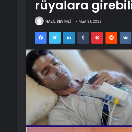
rüyalara girebil
HALİL SEVİMLİ
Mart 31, 2023
Facebook
Twitter
LinkedIn
Tumblr
Pinterest
Reddit