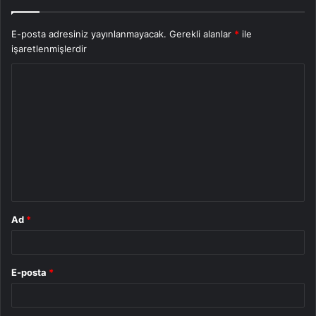
E-posta adresiniz yayınlanmayacak.
Gerekli alanlar
*
ile
işaretlenmişlerdir
Y
o
r
u
m
*
Ad
*
E-posta
*