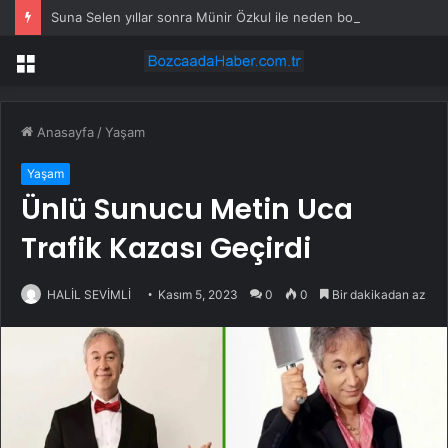
Suna Selen yıllar sonra Münir Özkul ile neden boşandıklarını anlattı: Taze kana ihtiyacım var dedi
Menü
Anasayfa
/
Yaşam
Yaşam
Ünlü Sunucu Metin Uca
Trafik Kazası Geçirdi
HALİL SEVİMLİ
Kasım 5, 2023
0
0
Bir dakikadan az