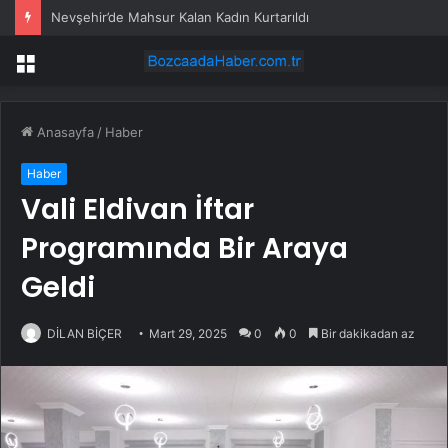
Nevşehir’de Mahsur Kalan Kadın Kurtarıldı
Menü
Anasayfa
/
Haber
Haber
Vali Eldivan İftar
Programında Bir Araya
Geldi
DİLAN BİÇER
Mart 29, 2025
0
0
Bir dakikadan az