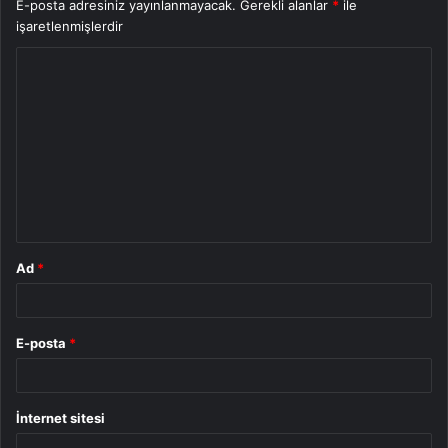
E-posta adresiniz yayınlanmayacak.
Gerekli alanlar
*
ile
işaretlenmişlerdir
Y
o
r
u
m
*
Ad
*
E-posta
*
İnternet sitesi