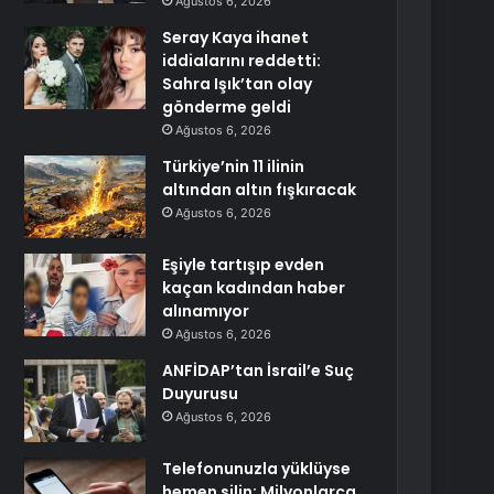
Ağustos 6, 2026
Seray Kaya ihanet
iddialarını reddetti:
Sahra Işık’tan olay
gönderme geldi
Ağustos 6, 2026
Türkiye’nin 11 ilinin
altından altın fışkıracak
Ağustos 6, 2026
Eşiyle tartışıp evden
kaçan kadından haber
alınamıyor
Ağustos 6, 2026
ANFİDAP’tan İsrail’e Suç
Duyurusu
Ağustos 6, 2026
Telefonunuzla yüklüyse
hemen silin: Milyonlarca