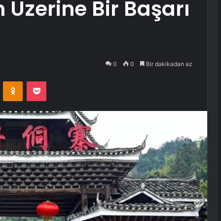
 Üzerine Bir Başarı
0
0
Bir dakikadan az
VKontakte
Odnoklassniki
Pocket