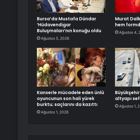
Bursa’da Mustafa Dündar
Murat Dalk
‘Hüdavendigar
hem form
Buluşmaları’nın konuğu oldu
Ağustos 4, 
Ağustos 5, 2026
Kanserle mücadele eden ünlü
Büyükşehir
oyuncunun son hali yürek
altyapı sef
burktu; saçlarını da kazıttı
Ağustos 1, 
Ağustos 1, 2026