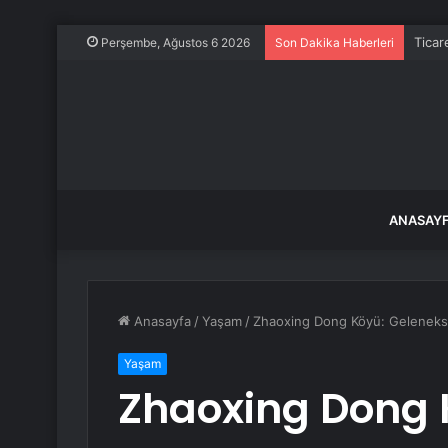
Ticar
Perşembe, Ağustos 6 2026
Son Dakika Haberleri
ANASAY
Anasayfa
/
Yaşam
/
Zhaoxing Dong Köyü: Geleneksel
Yaşam
Zhaoxing Dong 