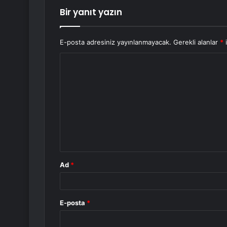
Bir yanıt yazın
E-posta adresiniz yayınlanmayacak.
Gerekli alanlar
*
i
Y
o
r
u
m
*
Ad
*
E-posta
*