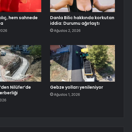
ılıç, hem sahnede
Danla Bilic hakkında korkutan
da
iddia: Durumu ağırlaştı
2026
Ağustos 2, 2026
’den Nilüfer’de
Gebze yolları yenileniyor
erberliği
Ağustos 1, 2026
2026