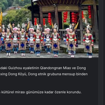
ındaki Guizhou eyaletinin Qiandongnan Miao ve Dong
Zhaoxing Dong Köyü, Dong etnik grubuna mensup binden
n kültürel mirası günümüze kadar özenle korundu.