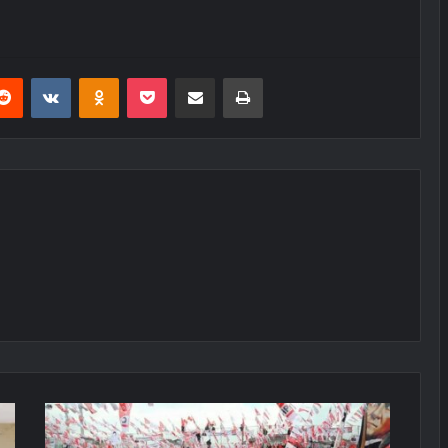
erest
Reddit
VKontakte
Odnoklassniki
Pocket
E-Posta ile paylaş
Yazdır