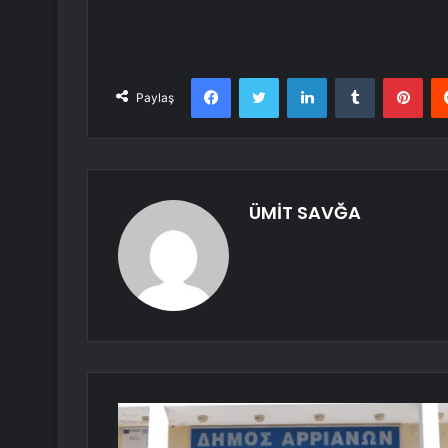
Facebook
Twitter
LinkedIn
Tumblr
Pint
Paylaş
ÜMİT SAVĞA