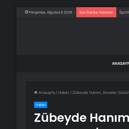
Spoti
Perşembe, Ağustos 6 2026
Son Dakika Haberleri
ANASAY
Anasayfa
/
Haber
/
Zübeyde Hanım, Anneler Günü’nd
Haber
Zübeyde Hanım,