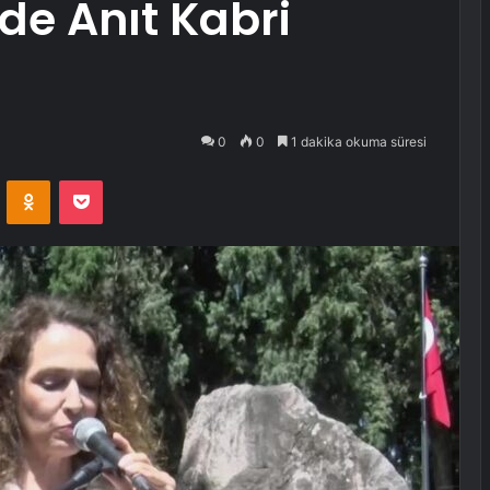
de Anıt Kabri
0
0
1 dakika okuma süresi
VKontakte
Odnoklassniki
Pocket