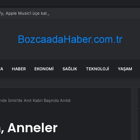
fy, Apple Music’i üçe katladı: 300 milyon aboneyi geçti!
FA
HABER
EKONOMI
SAĞLIK
TEKNOLOJI
YAŞAM
e İzmir’de Anıt Kabri Başında Anıldı
 Anneler