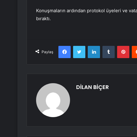
Konuşmaların ardından protokol üyeleri ve vat
bıraktı.
Facebook
Twitter
LinkedIn
Tumblr
Pint
Paylaş
DİLAN BİÇER