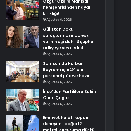
Özgür Özel’e Manisalı
hemşehrisinden hayal
kırıklığı!
Ağustos 6, 2026
Gülistan Doku
soruşturmasında eski
valinin eşi dahil 3 şüpheli
adliyeye sevk edildi
Ağustos 6, 2026
Samsun’da Kurban
Bayramı için 24 bin
personel göreve hazır
Ağustos 5, 2026
İnce’den Partililere Sakin
Olma Çağrısı
Ağustos 5, 2026
Emniyet halatı kopan
deneyimli dağcı 12
metrelik uçuruma düştü