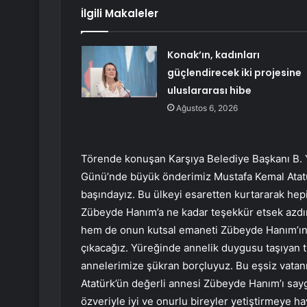
İlgili Makaleler
Konak’ın, kadınları
güçlendirecek iki projesine
uluslararası hibe
Ağustos 6, 2026
Törende konuşan Karşıya Belediye Başkanı B. Yı
Günü’nde büyük önderimiz Mustafa Kemal Atatü
başındayız. Bu ülkeyi esaretten kurtararak hepi
Zübeyde Hanım’a ne kadar teşekkür etsek azdır
hem de onun kutsal emaneti Zübeyde Hanım’ın k
çıkacağız. Yüreğinde annelik duygusu taşıyan 
annelerimize şükran borçluyuz. Bu eşsiz vatan
Atatürk’ün değerli annesi Zübeyde Hanım’ı sayg
özveriyle iyi ve onurlu bireyler yetiştirmeye h