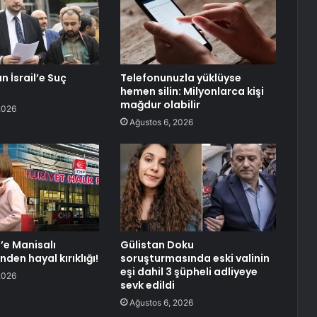
 İsrail’e Suç
Telefonunuzla yüklüyse
hemen silin: Milyonlarca kişi
mağdur olabilir
2026
Ağustos 6, 2026
’e Manisalı
Gülistan Doku
den hayal kırıklığı!
soruşturmasında eski valinin
eşi dahil 3 şüpheli adliyeye
2026
sevk edildi
Ağustos 6, 2026