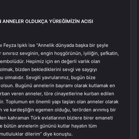
N ANNELER OLDUKÇA YÜREĞİMİZİN ACISI
Feyza Işıklı ise “Annelik dünyada başka bir şeyle
sınırsız sevginin, engin hoşgörünün, iyiliğin, şefkatin,
mbolüdür. Hepimiz için en değerli varlık olan
lmak, bizden beklediklerini sevgi ve saygıyı
u olmalıdır. Sevgili yavrularımız, bugün bize
ş olsun. Bugünü annelerin bayramı olarak kutlamak en
rban veren anneler, töre cinayetlerine kurban edilen
r. Toplumun en önemli yapı taşları olan anneler olarak
şın ve kardeşliğin egemen olduğu, terörden arınmış bir
eden kahraman Türk evlatlarının bizlere birer emaneti
ve bütün annelerin gününü kutlar hayatın tüm
 mutluluklar dilerim” diye konuştu.