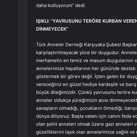
daha kutluyorum” dedi.
IŞIKLI: “YAVRUSUNU TERÖRE KURBAN VERE
DİNMEYECEK”
Türk Anneler Derneği Karşıyaka Şubesi Başkanı 
karşılaştırılmayacak yüce bir duygudur. Anneler 
merhametin en temiz ve masum duygularının se
annelerimize hayatlarının her gününde destek o
göstermek bir görev değil. İçten gelen bir duyg
vereceğiniz en güzel hediye kardeşlik ve barı
büyük dileğimizdir. Çünkü yavrusunu teröre ku
anneler oldukça yüreğimizin acısı dinmeyecekti
savaşların olmadığı, çocukların ölmediği, barı
dünya diliyoruz. Başta vatanı için canını feda 
olan şehit anneleri olmak üzere gazi anneleri 
güzelliklerini layık olan annelerimize sağlık ve