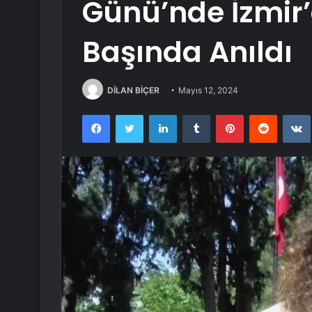
Günü’nde İzmir’
Başında Anıldı
DİLAN BİÇER
Mayıs 12, 2024
Facebook
Twitter
LinkedIn
Tumblr
Pinterest
Reddit