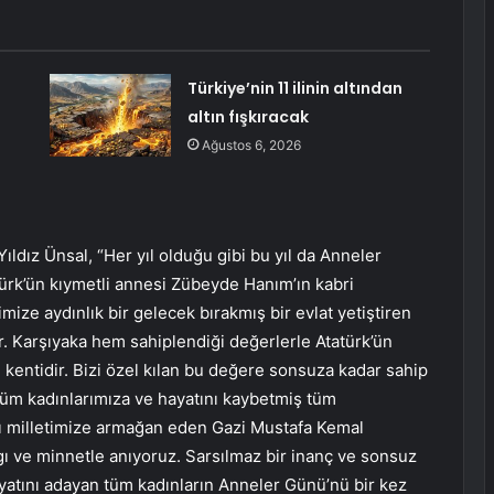
Türkiye’nin 11 ilinin altından
altın fışkıracak
Ağustos 6, 2026
ldız Ünsal, “Her yıl olduğu gibi bu yıl da Anneler
rk’ün kıymetli annesi Zübeyde Hanım’ın kabri
mize aydınlık bir gelecek bırakmış bir evlat yetiştiren
. Karşıyaka hem sahiplendiği değerlerle Atatürk’ün
entidir. Bizi özel kılan bu değere sonsuza kadar sahip
tüm kadınlarımıza ve hayatını kaybetmiş tüm
ı milletimize armağan eden Gazi Mustafa Kemal
ı ve minnetle anıyoruz. Sarsılmaz bir inanç ve sonsuz
ayatını adayan tüm kadınların Anneler Günü’nü bir kez