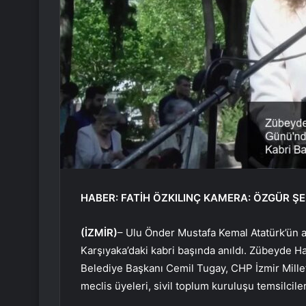
HABER: FATİH ÖZKILINÇ KAMERA: ÖZGÜR Ş
(İZMİR)
– Ulu Önder Mustafa Kemal Atatürk’ün
Karşıyaka’daki kabri başında anıldı. Zübeyde H
Belediye Başkanı Cemil Tugay, CHP İzmir Milletv
meclis üyeleri, sivil toplum kuruluşu temsilciler