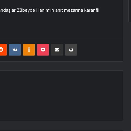
andaşlar Zübeyde Hanım’ın anıt mezarına karanfil
erest
Reddit
VKontakte
Odnoklassniki
Pocket
E-Posta ile paylaş
Yazdır