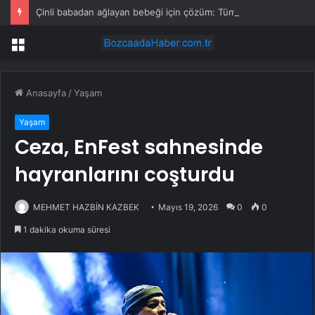
Çinli babadan ağlayan bebeği için çözüm: Tüm uçağa dağıttı
Menü
Anasayfa
/
Yaşam
Yaşam
Ceza, EnFest sahnesinde
hayranlarını coşturdu
MEHMET HAZBİN KAZBEK
Mayıs 19, 2026
0
0
1 dakika okuma süresi