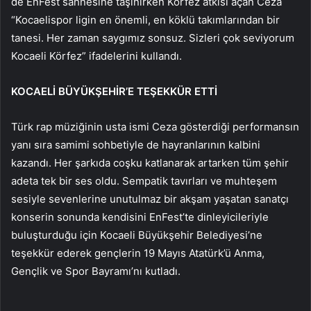
de EnFest sahnesine taşınırken Körfez atkısı açan Ceza
“Kocaelispor ligin en önemli, en köklü takımlarından bir
tanesi. Her zaman saygımız sonsuz. Sizleri çok seviyorum
Kocaeli Körfez” ifadelerini kullandı.
KOCAELİ BÜYÜKŞEHİR’E TEŞEKKÜR ETTİ
Türk rap müziğinin usta ismi Ceza gösterdiği performansın
yanı sıra samimi sohbetiyle de hayranlarının kalbini
kazandı. Her şarkıda coşku katlanarak artarken tüm şehir
adeta tek bir ses oldu. Sempatik tavırları ve muhteşem
sesiyle sevenlerine unutulmaz bir akşam yaşatan sanatçı
konserin sonunda kendisini EnFest’te dinleyicileriyle
buluşturduğu için Kocaeli Büyükşehir Belediyesi’ne
teşekkür ederek gençlerin 19 Mayıs Atatürk’ü Anma,
Gençlik ve Spor Bayramı’nı kutladı.