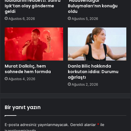
iddialarını reddetti: Sahra
‘Hüdavendigar
Işık’tan olay gönderme
Buluşmaları’nın konuğu
geldi
oldu
Ağustos 6, 2026
Ağustos 5, 2026
Murat Dalkılıç, hem
Danla Bilic hakkında
sahnede hem formda
korkutan iddia: Durumu
ağırlaştı
Ağustos 4, 2026
Ağustos 2, 2026
Bir yanıt yazın
E-posta adresiniz yayınlanmayacak.
Gerekli alanlar
*
ile
işaretlenmişlerdir