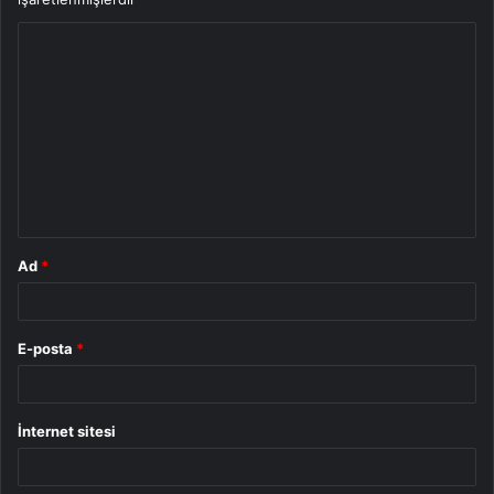
Y
o
r
u
m
*
Ad
*
E-posta
*
İnternet sitesi