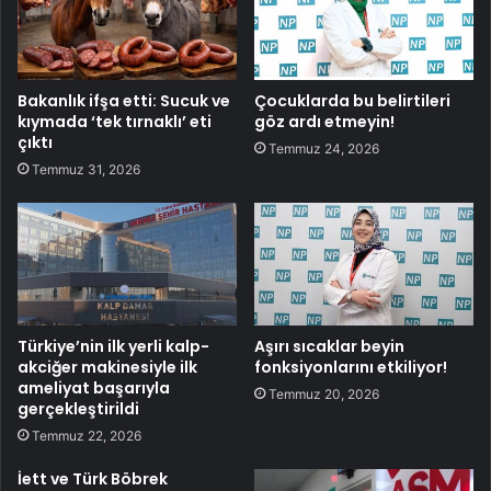
Bakanlık ifşa etti: Sucuk ve
Çocuklarda bu belirtileri
kıymada ‘tek tırnaklı’ eti
göz ardı etmeyin!
çıktı
Temmuz 24, 2026
Temmuz 31, 2026
Türkiye’nin ilk yerli kalp-
Aşırı sıcaklar beyin
akciğer makinesiyle ilk
fonksiyonlarını etkiliyor!
ameliyat başarıyla
Temmuz 20, 2026
gerçekleştirildi
Temmuz 22, 2026
İett ve Türk Böbrek