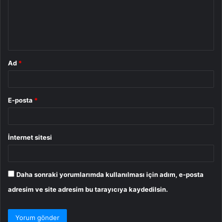
u
m
*
Ad
*
E-posta
*
İnternet sitesi
Daha sonraki yorumlarımda kullanılması için adım, e-posta
adresim ve site adresim bu tarayıcıya kaydedilsin.