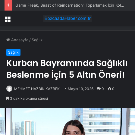
Game Freak, Beast of Reincarnation’ı Toparlamak İçin Kolları Sıvamış
Menü
Anasayfa
/
Sağlık
Sağlık
Kurban Bayramında Sağlıklı
Beslenme İçin 5 Altın Öneri!
MEHMET HAZBİN KAZBEK
Mayıs 19, 2026
0
0
3 dakika okuma süresi