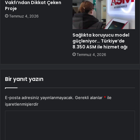
Vakfı’ndan Dikkat Çeken
Proje
Temmuz 4, 2026
Sağlıkta koruyucu model
güçleniyor… Türkiye’de
8.350 ASM ile hizmet ağı
Temmuz 4, 2026
Bir yanıt yazın
E-posta adresiniz yayınlanmayacak.
Gerekli alanlar
*
ile
işaretlenmişlerdir
Y
o
r