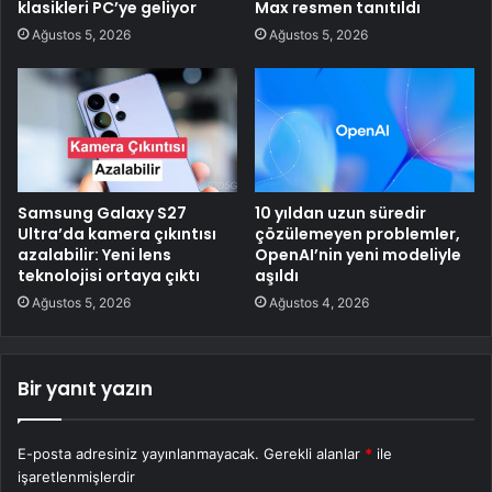
klasikleri PC’ye geliyor
Max resmen tanıtıldı
Ağustos 5, 2026
Ağustos 5, 2026
Samsung Galaxy S27
10 yıldan uzun süredir
Ultra’da kamera çıkıntısı
çözülemeyen problemler,
azalabilir: Yeni lens
OpenAI’nin yeni modeliyle
teknolojisi ortaya çıktı
aşıldı
Ağustos 5, 2026
Ağustos 4, 2026
Bir yanıt yazın
E-posta adresiniz yayınlanmayacak.
Gerekli alanlar
*
ile
işaretlenmişlerdir