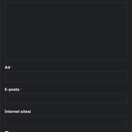
Y
o
r
u
m
*
Ad
*
E-posta
*
İnternet sitesi