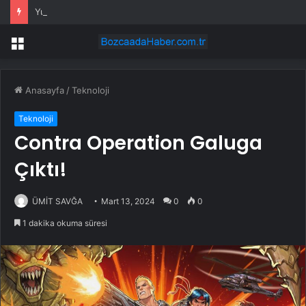
Yumurta böyle çıkınca ne yapacağını bilemedi: Tavuklarını hasta sandı ama sebebi çok başka çıktı
Menü
Anasayfa
/
Teknoloji
Teknoloji
Contra Operation Galuga
Çıktı!
ÜMİT SAVĞA
Mart 13, 2024
0
0
1 dakika okuma süresi