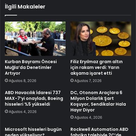
İlgili Makaleler
Kurban Bayramı Öncesi
Filiz Eryılmaz gram altın
Muğla’da Denetimler
için rakam verdi: Yarın
Artıyor
akşama işaret etti
Ağustos 8, 2026
Ağustos 7, 2026
ABD Havacılık İdaresi 737
DC, Otonom Araçlara 6
MAX-7’yi onayladı, Boeing
Milyon Dolarlık Şart
hisseleri %5 yükseldi
Koşuyor, Sendikalar Hala
Hayır Diyor
Ağustos 4, 2026
Ağustos 4, 2026
Microsoft hisseleri bugün
Rockwell Automation ABD
neden yükseliyor?
fabrika talebiyle 2Ç’de