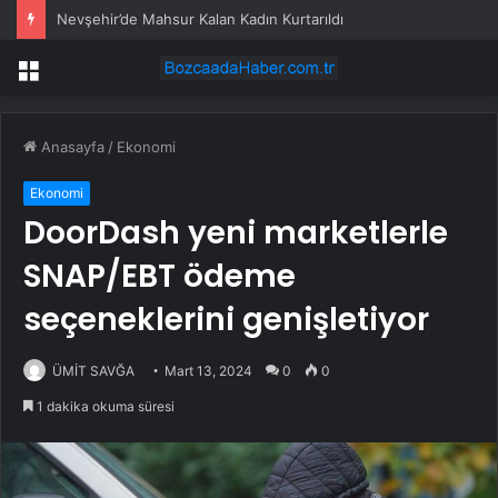
Nevşehir’de Mahsur Kalan Kadın Kurtarıldı
Menü
Anasayfa
/
Ekonomi
Ekonomi
DoorDash yeni marketlerle
SNAP/EBT ödeme
seçeneklerini genişletiyor
ÜMİT SAVĞA
Mart 13, 2024
0
0
1 dakika okuma süresi