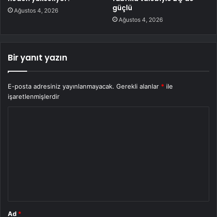
güçlü
Ağustos 4, 2026
Ağustos 4, 2026
Bir yanıt yazın
E-posta adresiniz yayınlanmayacak.
Gerekli alanlar
*
ile
işaretlenmişlerdir
Y
o
r
u
m
*
Ad
*