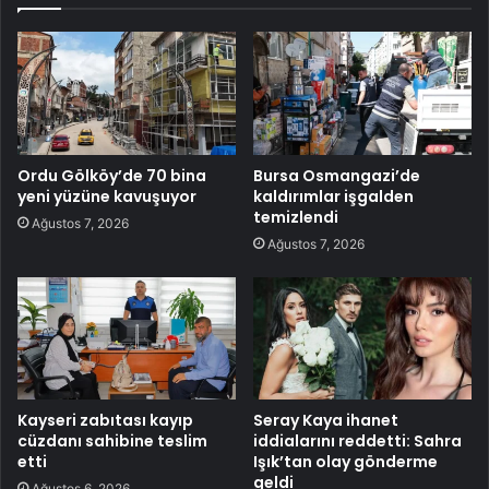
Ordu Gölköy’de 70 bina
Bursa Osmangazi’de
yeni yüzüne kavuşuyor
kaldırımlar işgalden
temizlendi
Ağustos 7, 2026
Ağustos 7, 2026
Kayseri zabıtası kayıp
Seray Kaya ihanet
cüzdanı sahibine teslim
iddialarını reddetti: Sahra
etti
Işık’tan olay gönderme
geldi
Ağustos 6, 2026