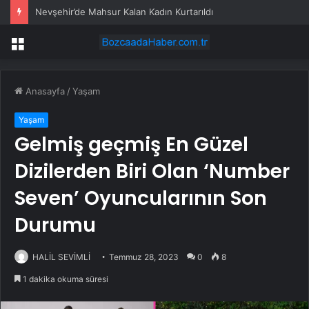
Nevşehir’de Mahsur Kalan Kadın Kurtarıldı
Menü
Anasayfa
/
Yaşam
Yaşam
Gelmiş geçmiş En Güzel
Dizilerden Biri Olan ‘Number
Seven’ Oyuncularının Son
Durumu
HALİL SEVİMLİ
Temmuz 28, 2023
0
8
1 dakika okuma süresi