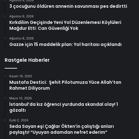
Ağustos 9, 2026
3 çocuğunu öldüren annenin savunması pes dedirtti
Ağustos 9, 2026
Kırkdilim Geçişinde Yeni Yol Düzenlemesi Köylüleri
Mağdur Etti: Can Güvenliği Yok
Ağustos 8, 2026
Gazze için 15 maddelik plan: Yol haritası açıklandı
Rastgele Haberler
Kasım 19, 2025
Mustafa Destici: Şehit Pilotumuza Yüce Allah’tan
Rahmet Diliyorum
Mayıs 10, 2026
İstanbul’da kız öğrenci yurdunda skandal olay! 1
gözaltı
Eylül 2, 2024
Seda Sayan eşi Çağlar Ökten’in çalıştığı anları
paylaştı! “Uyuyan adamdan nefret ederim”