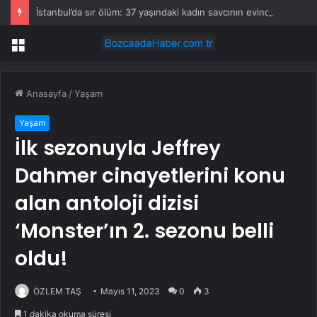
İstanbul’da sır ölüm: 37 yaşındaki kadın savcının evinde ölü bulundu!
Menü
Anasayfa
/
Yaşam
Yaşam
İlk sezonuyla Jeffrey
Dahmer cinayetlerini konu
alan antoloji dizisi
‘Monster’ın 2. sezonu belli
oldu!
ÖZLEM TAŞ
Mayıs 11, 2023
0
3
1 dakika okuma süresi