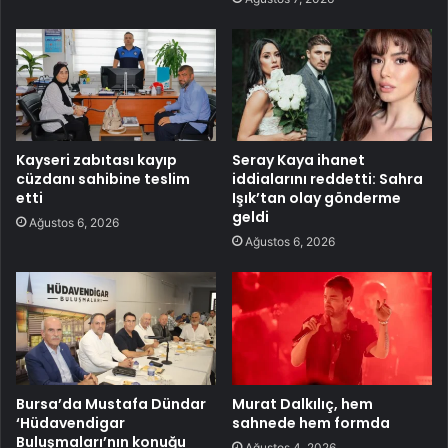
Kayseri zabıtası kayıp
Seray Kaya ihanet
cüzdanı sahibine teslim
iddialarını reddetti: Sahra
etti
Işık’tan olay gönderme
geldi
Ağustos 6, 2026
Ağustos 6, 2026
Bursa’da Mustafa Dündar
Murat Dalkılıç, hem
‘Hüdavendigar
sahnede hem formda
Buluşmaları’nın konuğu
Ağustos 4, 2026