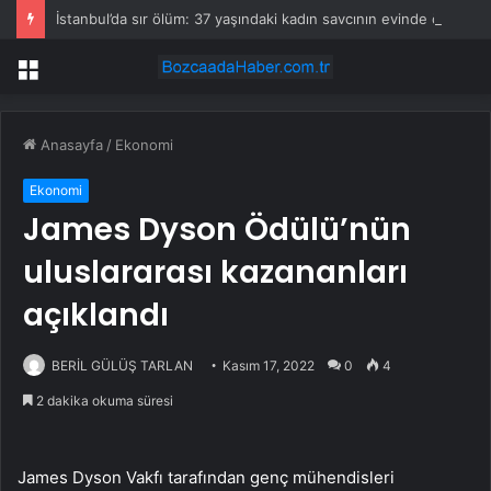
İstanbul’da sır ölüm: 37 yaşındaki kadın savcının evinde ölü bulundu!
Menü
Anasayfa
/
Ekonomi
Ekonomi
James Dyson Ödülü’nün
uluslararası kazananları
açıklandı
BERİL GÜLÜŞ TARLAN
Kasım 17, 2022
0
4
2 dakika okuma süresi
James Dyson Vakfı tarafından genç mühendisleri