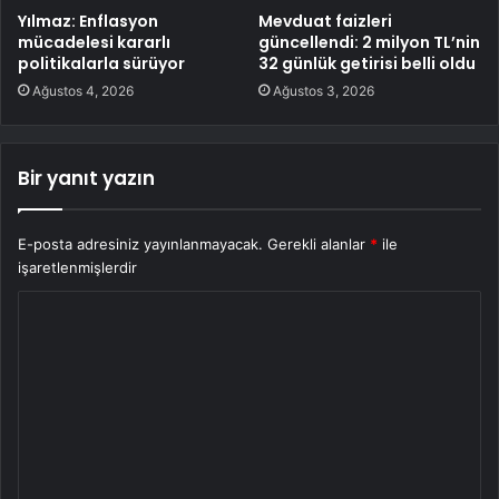
Yılmaz: Enflasyon
Mevduat faizleri
mücadelesi kararlı
güncellendi: 2 milyon TL’nin
politikalarla sürüyor
32 günlük getirisi belli oldu
Ağustos 4, 2026
Ağustos 3, 2026
Bir yanıt yazın
E-posta adresiniz yayınlanmayacak.
Gerekli alanlar
*
ile
işaretlenmişlerdir
Y
o
r
u
m
*