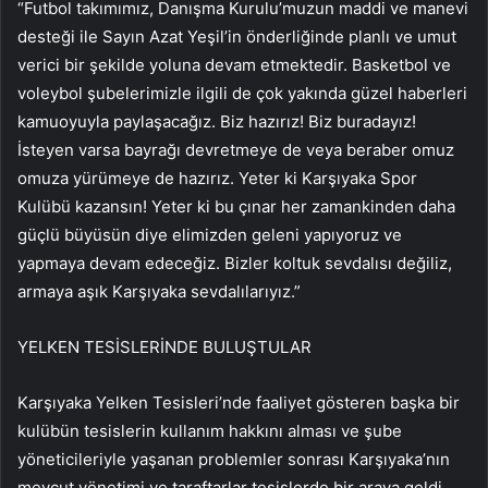
“Futbol takımımız, Danışma Kurulu’muzun maddi ve manevi
desteği ile Sayın Azat Yeşil’in önderliğinde planlı ve umut
verici bir şekilde yoluna devam etmektedir. Basketbol ve
voleybol şubelerimizle ilgili de çok yakında güzel haberleri
kamuoyuyla paylaşacağız. Biz hazırız! Biz buradayız!
İsteyen varsa bayrağı devretmeye de veya beraber omuz
omuza yürümeye de hazırız. Yeter ki Karşıyaka Spor
Kulübü kazansın! Yeter ki bu çınar her zamankinden daha
güçlü büyüsün diye elimizden geleni yapıyoruz ve
yapmaya devam edeceğiz. Bizler koltuk sevdalısı değiliz,
armaya aşık Karşıyaka sevdalılarıyız.”
YELKEN TESİSLERİNDE BULUŞTULAR
Karşıyaka Yelken Tesisleri’nde faaliyet gösteren başka bir
kulübün tesislerin kullanım hakkını alması ve şube
yöneticileriyle yaşanan problemler sonrası Karşıyaka’nın
mevcut yönetimi ve taraftarlar tesislerde bir araya geldi.