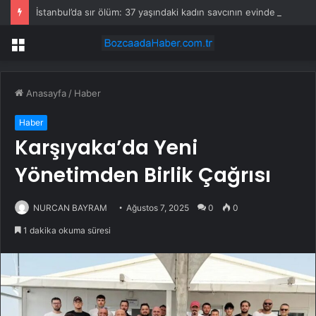
İstanbul’da sır ölüm: 37 yaşındaki kadın savcının evinde ölü bulundu!
Menü
Anasayfa
/
Haber
Haber
Karşıyaka’da Yeni
Yönetimden Birlik Çağrısı
NURCAN BAYRAM
Ağustos 7, 2025
0
0
1 dakika okuma süresi