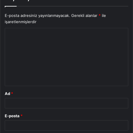
E-posta adresiniz yayınlanmayacak.
Gerekli alanlar
*
ile
işaretlenmişlerdir
Y
o
r
u
m
*
Ad
*
E-posta
*