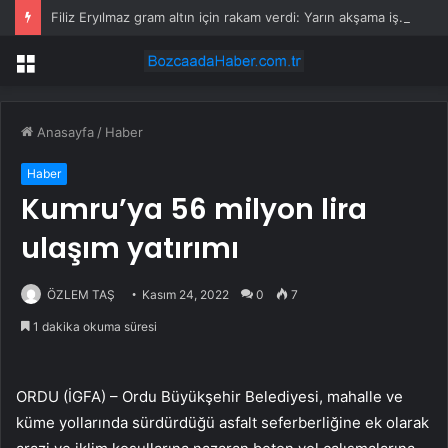
Filiz Eryılmaz gram altın için rakam verdi: Yarın akşama işaret etti
Menü
Anasayfa
/
Haber
Haber
Kumru’ya 56 milyon lira
ulaşım yatırımı
ÖZLEM TAŞ
Kasım 24, 2022
0
7
1 dakika okuma süresi
ORDU (İGFA) – Ordu Büyükşehir Belediyesi, mahalle ve
küme yollarında sürdürdüğü asfalt seferberliğine ek olarak