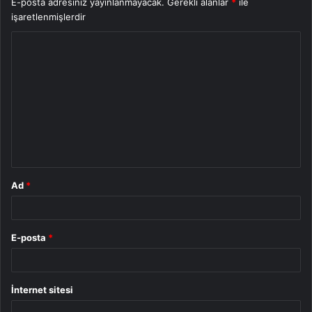
E-posta adresiniz yayınlanmayacak.
Gerekli alanlar
*
ile
işaretlenmişlerdir
Y
o
r
u
m
*
Ad
*
E-posta
*
İnternet sitesi