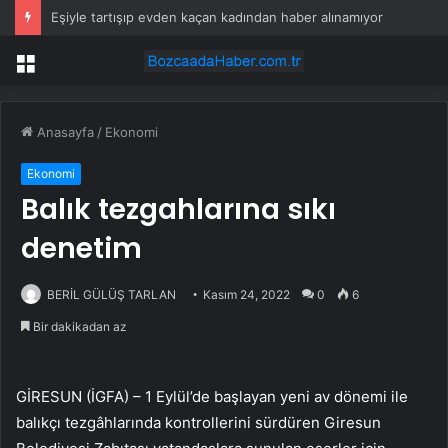
Eşiyle tartışıp evden kaçan kadından haber alınamıyor
Menü
Anasayfa
/
Ekonomi
Ekonomi
Balık tezgahlarına sıkı
denetim
BERİL GÜLÜŞ TARLAN
Kasım 24, 2022
0
6
Bir dakikadan az
GİRESUN (İGFA) – 1 Eylül’de başlayan yeni av dönemi ile
balıkçı tezgâhlarında kontrollerini sürdüren Giresun