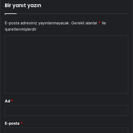
Bir yanıt yazın
E-posta adresiniz yayınlanmayacak.
Gerekli alanlar
*
ile
işaretlenmişlerdir
Y
o
r
u
m
*
Ad
*
E-posta
*